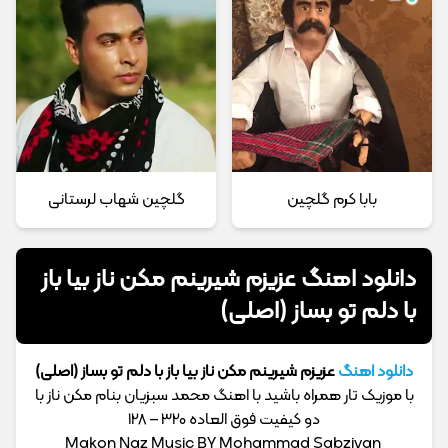
بابا کرم گلچین
گلچین شهاب لرستانی
دانلود اهنگ عزیزم شیرینم مکن ناز بیا باز
با دلم تو بساز (اصلی)
دانلود اهنگ
عزیزم شیرینم مکن ناز بیا باز با دلم تو بساز (اصلی)
با موزیک تار همراه باشید با اهنگ محمد سبزیان بنام مکن ناز با
دو کیفیت فوق العاده 320 – 128
Makon Naz Music BY Mohammad Sabziyan