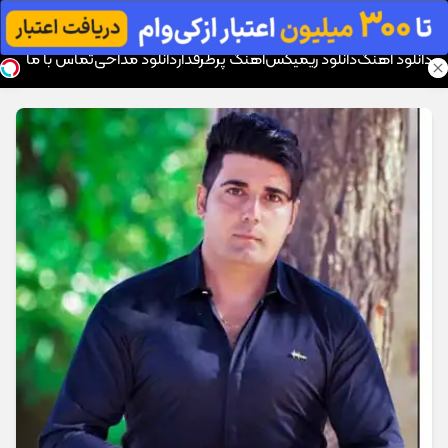
موزیک تار
دانلود آهنگ
دانلود ریمیکس
آهنگ پرطرفدار
دانلود مداحی
تماس با ما