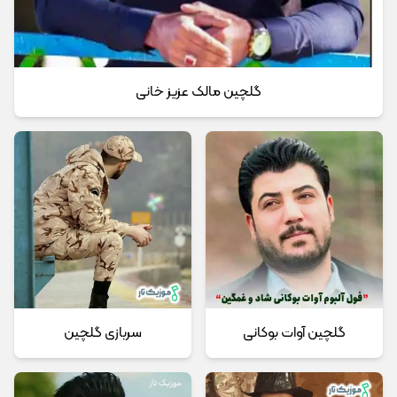
گلچین مالک عزیز خانی
گلچین آوات بوکانی
سربازی گلچین