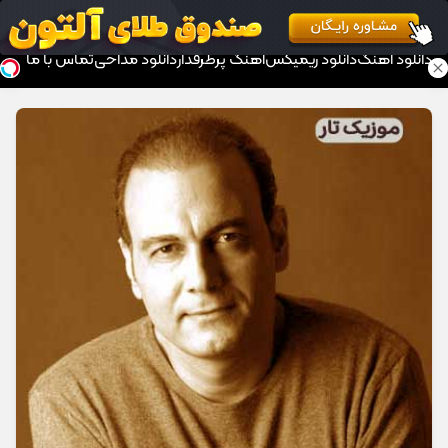
موزیک تار
دانلود آهنگ
دانلود ریمیکس
آهنگ پرطرفدار
دانلود مداحی
تماس با ما