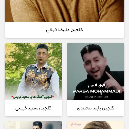
گلچین علیرضا قربانی
گلچین پارسا محمدی
گلچین سعید کریمی