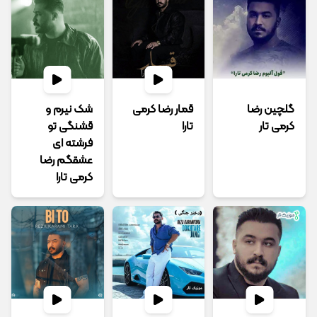
گلچین رضا
قمار رضا کرمی
شک نیرم و
کرمی تار
تارا
قشنگی تو
فرشته ای
عشقگم رضا
کرمی تارا