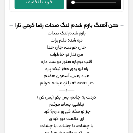
خرید با تخفیف
متن آهنگ بازم شدم لنگ صدات رضا کرمی تارا
بازم شدم لنگ صدات
ذره شده دلم برات
جان خودت، جان خدا
من نذار تو خاطرات
قلب بیچاره هنوز دوست داره
راه نرو روی مغز تیکه پاره
میاد زمین، آسمون هفتم
هر دفعه که با تو میشه حرفم
──♪──
دردت به جانم، بس بکو (بس کن)
نباشی، بساط مرگم
جز تو مگه کی رو دارم؟ کرد!
ای عالمت درو کردی
با چشات، با چشات، با چشات
چی تو دیوانه و شرم کردی