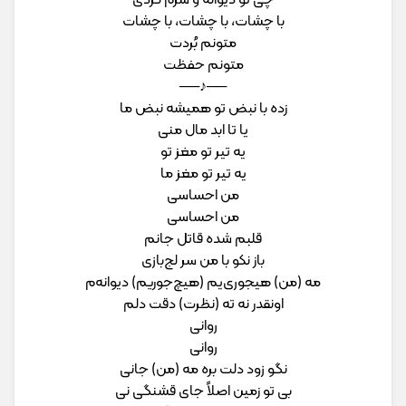
با چشات، با چشات، با چشات
متونم بُردت
متونم حفظت
──♪──
زده با نبض تو همیشه نبض ما
یا تا ابد مال منی
یه تیر تو مغز تو
یه تیر تو مغز ما
من احساسی
من احساسی
قلبم شده قاتل جانم
باز نکو با من سر لج‌بازی
مه (من) هیجوری‌یم (هیچ‌جوریم) دیوانه‌م
اونقدر نه ته (نظرت) دقت دلم
روانی
روانی
نگو زود دلت بره مه (من) جانی
بی تو زمین اصلاً جای قشنگی نی