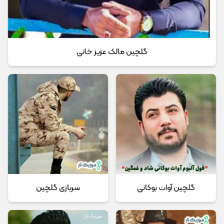
گلچین مالک عزیز خانی
گلچین آوات بوکانی
سربازی گلچین