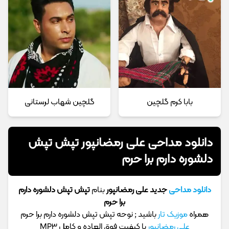
بابا کرم گلچین
گلچین شهاب لرستانی
دانلود مداحی علی رمضانپور تپش تپش
دلشوره دارم برا حرم
دانلود مداحی
جدید علی رمضانپور
بنام
تپش تپش دلشوره دارم
برا حرم
همراه
موزیک تار
باشید ; نوحه تپش تپش دلشوره دارم برا حرم
علی رمضانپور
با کیفیت فوق العاده و کامل MP3