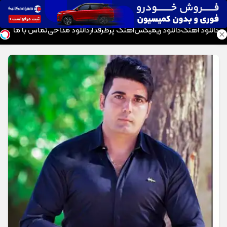
موزیک تار
دانلود آهنگ
دانلود ریمیکس
آهنگ پرطرفدار
دانلود مداحی
تماس با ما