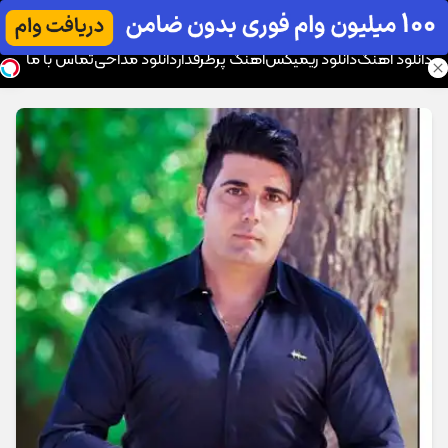
موزیک تار
دانلود آهنگ
دانلود ریمیکس
آهنگ پرطرفدار
دانلود مداحی
تماس با ما