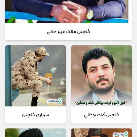
گلچین مالک عزیز خانی
گلچین آوات بوکانی
سربازی گلچین