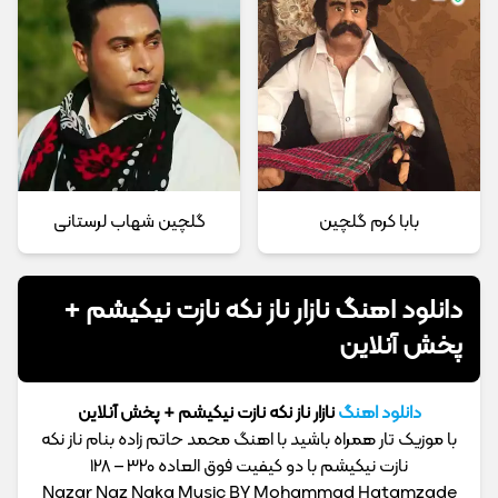
بابا کرم گلچین
گلچین شهاب لرستانی
دانلود اهنگ نازار ناز نکه نازت نیکیشم +
پخش آنلاین
دانلود اهنگ
نازار ناز نکه نازت نیکیشم + پخش آنلاین
با موزیک تار همراه باشید با اهنگ محمد حاتم زاده بنام ناز نکه
نازت نیکیشم با دو کیفیت فوق العاده 320 – 128
Nazar Naz Naka Music BY Mohammad Hatamzade