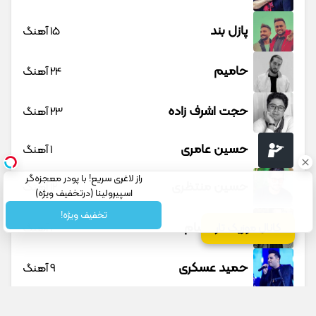
پازل بند
15 آهنگ
حامیم
24 آهنگ
حجت اشرف زاده
23 آهنگ
حسین عامری
1 آهنگ
راز لاغری سریع! با پودر معجزه‌گر
حسین منتظری
12 آهنگ
اسپیرولینا (درتخفیف ویژه)
تخفیف ویژه!
حمید حسام
1 آهنگ
کانال موزیک تار
حمید عسکری
9 آهنگ
حمید هیراد
45 آهنگ