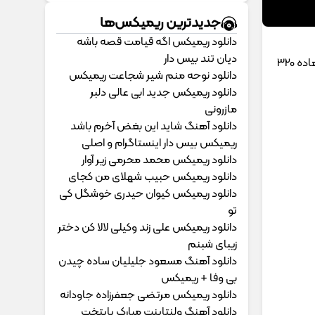
جدیدترین ریمیکس‌ها
دانلود ریمیکس اگه قیامت قصه باشه
دیان تند بیس دار
با موزیک تار همراه باشید با اهنگ رسول نجفیان بنام رسم زمونه با دو کیفیت فوق العاده 320
دانلود نوحه منم شیر شجاعت ریمیکس
دانلود ریمیکس جدید ابی عالی دلبر
مازرونی
دانلود آهنگ شاید این بغض آخرم باشد
ریمیکس بیس دار اینستاگرام و اصلی
دانلود ریمیکس محمد محرمی زیر آوار
دانلود ریمیکس حبیب شهلای من کجای
دانلود ریمیکس کیوان حیدری خوشگل کی
تو
دانلود ریمیکس علی زند وکیلی لالا کن دختر
زیبای شبنم
دانلود آهنگ مسعود جلیلیان ساده چیدن
بی وفا + ریمیکس
دانلود ریمیکس مرتضی جعفرزاده جاودانه
دانلود آهنگ ولنتاینت مبارک پایتخت