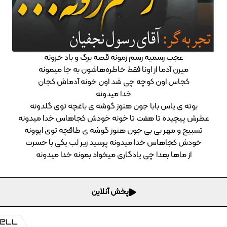
عجب رسمیه رسم زمونه قصه‌ برگ و باد خزونه
میرن آدما از اونا فقط خاطره‌هاشون به جا میمونه
کجاس اون کوچه چی شد اون خونه آدماش کجان
خدا میدونه
بوته ی یاس بابا جون هنوز گوشه ی باغچه توی گلدونه
عطرش پیچیده تا هفت تا خونه خودش کجاهاس خدا میدونه
تسبیح و مهر بی بی جون هنوز گوشه ی طاقچه توی ایوونه
خودش کجاهاس خدا میدونه پرسید زیر لب یکی با حسرت
از ماها بعدا چی یادگاری میخواد بمونه خدا میدونه
پخش آنلاین