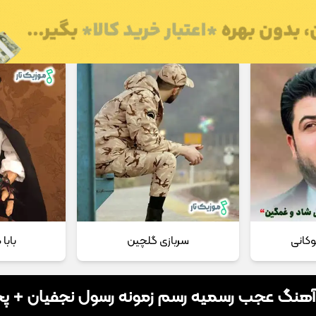
 مداحی
تماس با ما
وکانی
سربازی گلچین
بابا
 آهنگ عجب رسمیه رسم زمونه رسول نجفیان + 