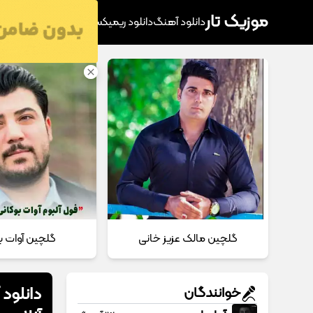
موزیک تار
دانلود آهنگ
دانلود ریمیکس
آهنگ پرطرفدار
دانلود
گلچین مالک عزیز خانی
گلچین آوات ب
دانلود
خوانندگان