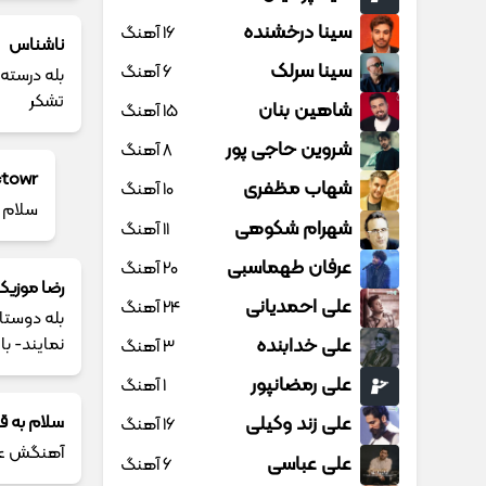
سینا درخشنده
16 آهنگ
ناشناس
سینا سرلک
6 آهنگ
بله درسته
تشکر
شاهین بنان
15 آهنگ
شروین حاجی پور
8 آهنگ
ctowr
شهاب مظفری
10 آهنگ
سلام ا
شهرام شکوهی
11 آهنگ
عرفان طهماسبی
20 آهنگ
رضا موزیک
علی احمدیانی
24 آهنگ
بله دوستا
نمایند- با
علی خدابنده
3 آهنگ
علی رمضانپور
1 آهنگ
سلام به ق
علی زند وکیلی
16 آهنگ
آهنگش عا
علی عباسی
6 آهنگ