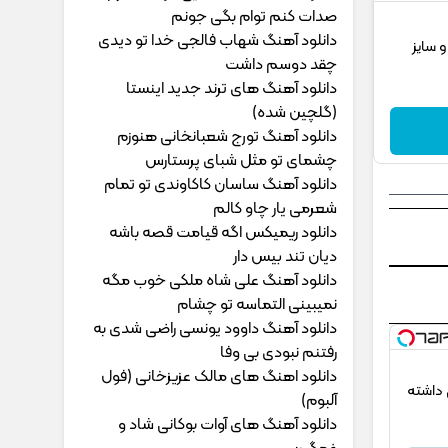
ﺻﺪات ﻛﻨﻢ ﺗﻮام ﺑﮕﻰ ﺟﻮﻧﻢ
دانلود آهنگ شهاب فالجی خدا تو دیدی
 سایز
چقد دوسم داشت
دانلود آهنگ های ترند جدید اینستا
(گلچین شده)
دانلود آهنگ تورج شعبانخانی هنوزم
چشمای تو مثل شبای پرستارس
دانلود آهنگ ساسان کاکاوندی تو تمام
شعرمی یار چاو کالم
دانلود ریمیکس اگه قیامت قصه باشه
دیان تند بیس دار
دانلود آهنگ علی شاه ملکی خوب مگه
نمیبینی التماسه تو چشام
دانلود آهنگ داوود یونسی راﺿﻰ ﺷﺪی ﺑﻪ
رﻓﺘﻨﻢ ﻧﺒﻮدی ﺑﻰ وﻓﺎ
دانلود اهنگ های مالک عزیزخانی (فول
ی داشته
آلبوم)
دانلود آهنگ های آوات بوکانی شاد و