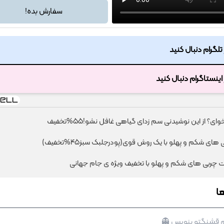
سفارش بده!
ر تلگرام دنبال کنید
ر اینستاگرام دنبال کنید
ی؟ از این نوشیدنی سم زدای گیاهی غافل نشو!55%تخفیف
های شکم و پهلو با یک روش قوی(پودرجلبک سبز45%تخفیف)
چربی های شکم و پهلو با تخفیف ویژه ی جام جهانی
ا