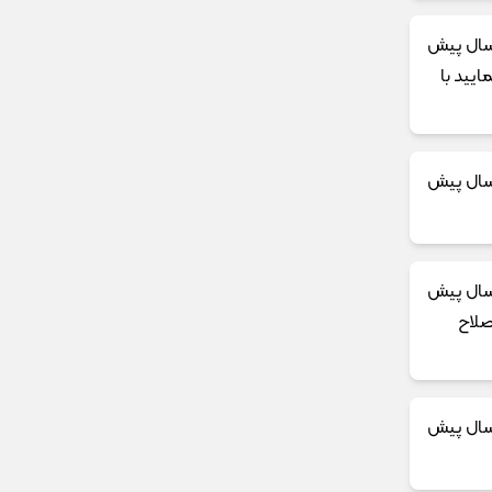
یید با
صلاح