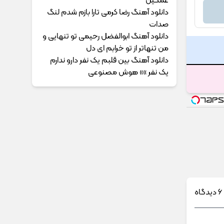
غمگین
دانلود آهنگ رضا کرمی تارا بازم شدم لنگ
صدات
دانلود آهنگ ابوالفضل رحیمی ﺗﻮ ﺗﻨﻬﺎﻳﻰ و
ﻣﻦ ﺗﻨﻬﺎﺗﺮ از ﺗﻮ ﺧﺮاﺑﻢ ای دل
دانلود آهنگ بین قلبم یک نفر دارو ندارم
یک نفر »» هوش مصنوعی
6 دیدگاه