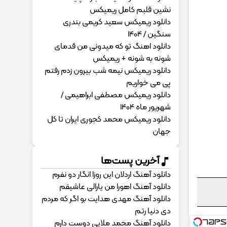
نشین قلبم کامل ریمیکس
دانلود ریمیکس سعید کریمی بندری
سنگین / 1404
دانلود اهنگ تو که میدونی من قدمای
شونه به شونه + ریمیکس
دانلود ریمیکس نیمه شب بیرون زدم رفتم
پی می خواریم
دانلود ریمیکس مصطفی ابراهیمی /
شهریور ماه 1404
دانلود ریمیکس محمد کجوری ایران تا کل
جهان
آخرین پست‌ها
دانلود آهنگ اردلان این روزا انگار دو نفرم
دانلود آهنگ اهورا من یارالی عاشیقم
دانلود آهنگ مهدی هدایت بو اگر که مردم
دی دنیا رتم
دانلود آهنگ محمد ملایی دوﺳﺖ دارم