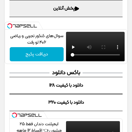
پخش آنلاین
سوال‌های کنکور تجربی و ریاضی
406 لو رفت
دریافت پکیج
باکس دانلود
دانلود با کیفیت 128
دانلود با کیفیت 320
ایمپلنت دندان فقط ۲۵
میلیون 👈 اقساط 12 ماهه