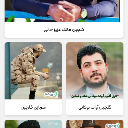
گلچین مالک عزیز خانی
گلچین آوات بوکانی
سربازی گلچین