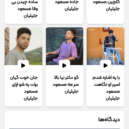
گلچین مسعود
جاده مسعود
ساده چیدن بی
جلیلیان
جلیلیان
وفا مسعود
جلیلیان
ﺑﺎ ﻳﻪ اﺷﺎره ﺷﺪم
گو دکتر نیا بالا
جان خوت گیان
اﺳﻴﺮ او ﻧﮕﺎﻫﺖ
سر مه مسعود
برات یه شو ارای
مسعود
جلیلیان
مسعود
جلیلیان
جلیلیان
دیدگاه‌ها