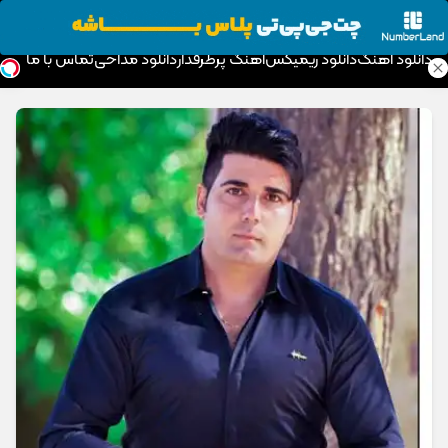
موزیک تار
دانلود آهنگ
دانلود ریمیکس
آهنگ پرطرفدار
دانلود مداحی
تماس با ما