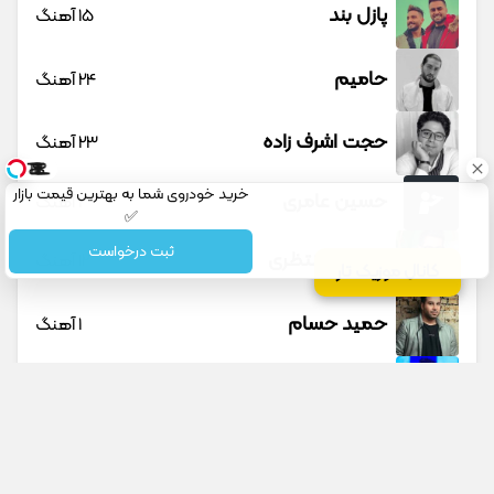
پازل بند
15 آهنگ
حامیم
24 آهنگ
حجت اشرف زاده
23 آهنگ
خرید خودروی شما به بهترین قیمت بازار
حسین عامری
1 آهنگ
✅
ثبت درخواست
حسین منتظری
12 آهنگ
کانال موزیک تار
حمید حسام
1 آهنگ
حمید عسکری
9 آهنگ
حمید هیراد
45 آهنگ