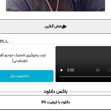
پخش آنلاین
کیت پنچرگیری لاستیک خودرو (ق
باورنکردنی)
باتخفیف بخر
باکس دانلود
دانلود با کیفیت 128