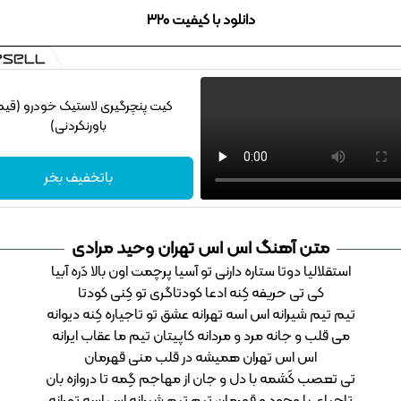
دانلود با کیفیت 320
کیت پنچرگیری لاستیک خودرو (قی
باورنکردنی)
باتخفیف بخر
متن آهنگ اس اس تهران وحید مرادی
استقلالیا دوتا ستاره دارنی تو آسیا پرچمت اون بالا دَره آبیا
کی تی حریفه کِنه ادعا کودتاگری تو کِنی کودتا
تیم تیم شیرانه اس اسه تهرانه عشق تو تاجیاره کِنه دیوانه
می قلب و جانه مرد و مردانه کاپیتان تیم ما عقاب ایرانه
اس اس تهران همیشه در قلب منی قهرمان
تی تعصب کَشمه با دل و جان از مهاجم گِمه تا دروازه بان