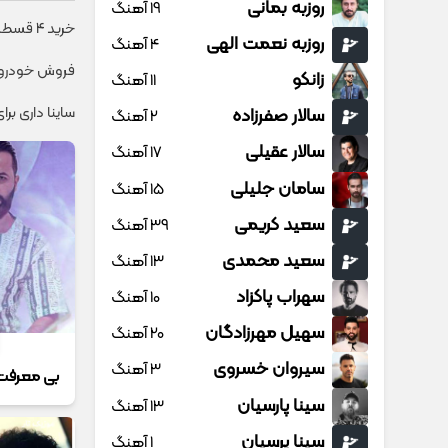
روزبه بمانی
19 آهنگ
خرید 4 قسطه اینترنت پیشگامان ☎️ بدون نیاز به تلفن
روزبه نعمت الهی
4 آهنگ
فروش خودروی 
زانکو
11 آهنگ
ساینا داری بر
سالار صفرزاده
2 آهنگ
سالار عقیلی
17 آهنگ
سامان جلیلی
15 آهنگ
سعید کریمی
39 آهنگ
سعید محمدی
13 آهنگ
سهراب پاکزاد
10 آهنگ
سهیل مهرزادگان
20 آهنگ
سیروان خسروی
3 آهنگ
بی معرفت
سینا پارسیان
13 آهنگ
سینا پرسیان
1 آهنگ