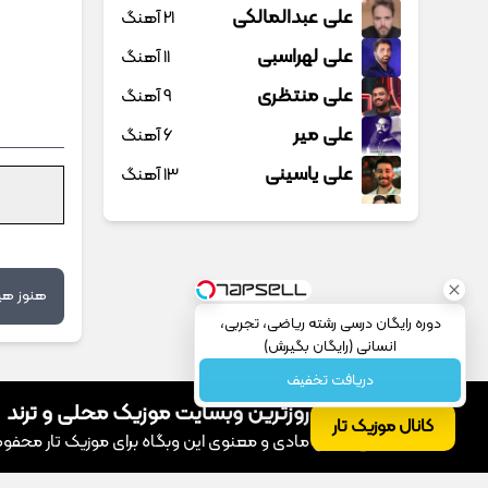
علی عبدالمالکی
21 آهنگ
علی لهراسبی
11 آهنگ
علی منتظری
9 آهنگ
علی میر
6 آهنگ
علی یاسینی
13 آهنگ
علیرضا روزگار
6 آهنگ
علیرضا طلیسچی
20 آهنگ
علیرضا قربانی
24 آهنگ
هنوز هیچ
دوره رایگان درسی رشته ریاضی، تجربی،
عماد طالب زاده
2 آهنگ
انسانی (رایگان بگیرش)
فاضل دریس
23 آهنگ
دریافت تخفیف
فرج علیپور
موزیک تار؛ به‌روزترین وبسایت موزیک محلی و ترند
1 آهنگ
کانال موزیک تار
© تمامی حقوق مادی و معنوی این وبگاه برای موزیک تار محفوظ اس
فرزاد فرخ
8 آهنگ