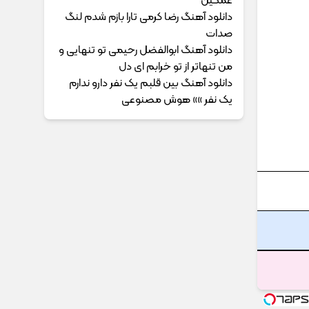
غمگین
دانلود آهنگ رضا کرمی تارا بازم شدم لنگ
صدات
دانلود آهنگ ابوالفضل رحیمی ﺗﻮ ﺗﻨﻬﺎﻳﻰ و
ﻣﻦ ﺗﻨﻬﺎﺗﺮ از ﺗﻮ ﺧﺮاﺑﻢ ای دل
دانلود آهنگ بین قلبم یک نفر دارو ندارم
یک نفر »» هوش مصنوعی