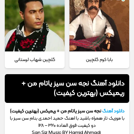
بابا کرم گلچین
گلچین شهاب لرستانی
دانلود آهنگ نجه سن سیز یاتام من +
ریمیکس (بهترین کیفیت)
دانلود آهنگ
نجه سن سیز یاتام من + ریمیکس (بهترین کیفیت)
با موزیک تار همراه باشید با اهنگ حمید احمدی بنام سن سیز با
دو کیفیت فوق العاده 320 – 128
San Siz Music BY Hamid Ahmadi