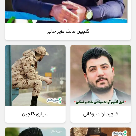
گلچین مالک عزیز خانی
گلچین آوات بوکانی
سربازی گلچین