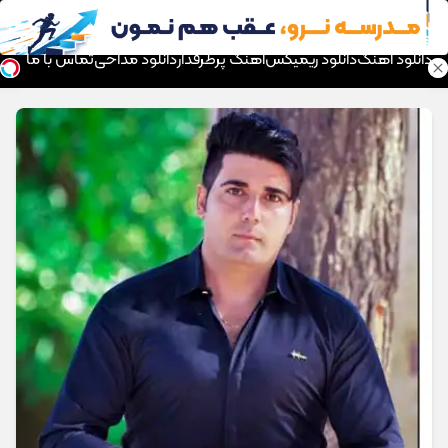
موزیک تار
دانلود آهنگ
دانلود ریمیکس
آهنگ پرطرفدار
دانلود مداحی
تماس با ما