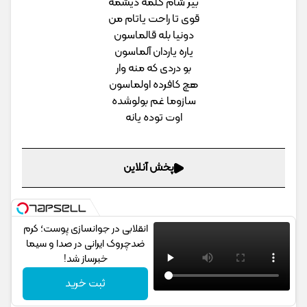
بیر شام گلمه دیشمه
قوی تا راحت یاتام من
دونیا بله قالماسون
یاره یاردان آلماسون
بو دردی که منه وار
هچ کافرده اولماسون
سازوما غم بولوشده
اوت توده یانه
پخش آنلاین
انقلابی در جوانسازی پوست؛ کرم
ضدچروک ایرانی در صدا و سیما
خبرساز شد!
ثبت خرید