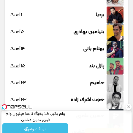
بردیا
1 آهنگ
بنیامین بهادری
5 آهنگ
بهنام بانی
14 آهنگ
پازل بند
15 آهنگ
حامیم
24 آهنگ
حجت اشرف زاده
23 آهنگ
وام بگیر، طلا بخر💰 تا 100 میلیون وام
حسین عامری
1 آهنگ
فوری بدون ضامن
دریافت وام💰
حسین منتظری
12 آهنگ