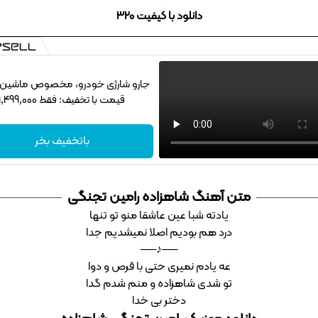
دانلود با کیفیت 320
جارو شارژی خودرو، مخصوص ماشین‌باز
قیمت با تخفیف: فقط 1,499,000
باتخفیف بخر
متن آهنگ شاهزاده رامین تجنگی
یادته شبا عین عاشقا منو تو تنها
درد هم بودیم اصلا نمیشدیم جدا
──♪──
عه یادم نمیری حتی با قرص و دوا
تو شدی شاهزاده و منم شدم گدا
دختر بی خدا