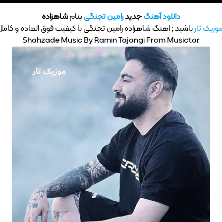
دانلود آهنگ
جدید
رامین تجنگی
بنام
شاهزاده
وزیک تار
باشید ; اهنگ شاهزاده رامین تجنگی با کیفیت فوق العاده و کامل P3
Shahzade Music By Ramin Tajangi From Musictar