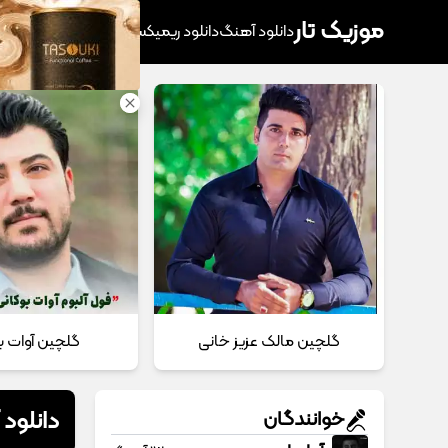
موزیک تار
دانلود آهنگ
دانلود ریمیکس
آهنگ پرطرفدار
دانلود
گلچین مالک عزیز خانی
گلچین آوات ب
دانلود
خوانندگان