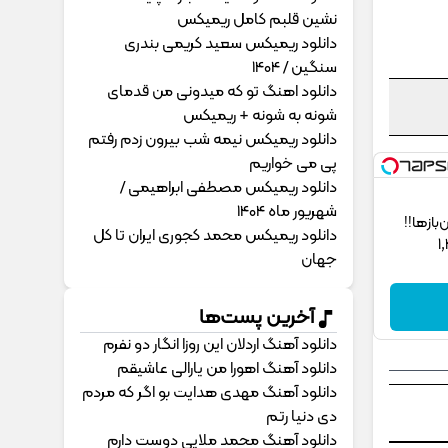
نشین قلبم کامل ریمیکس
دانلود ریمیکس سعید کریمی بندری
سنگین / 1404
دانلود اهنگ تو که میدونی من قدمای
شونه به شونه + ریمیکس
دانلود ریمیکس نیمه شب بیرون زدم رفتم
پی می خواریم
دانلود ریمیکس مصطفی ابراهیمی /
شهریور ماه 1404
ز‌ها!!
دانلود ریمیکس محمد کجوری ایران تا کل
جهان
آخرین پست‌ها
دانلود آهنگ اردلان این روزا انگار دو نفرم
دانلود آهنگ اهورا من یارالی عاشیقم
دانلود آهنگ مهدی هدایت بو اگر که مردم
دی دنیا رتم
دانلود آهنگ محمد ملایی دوﺳﺖ دارم