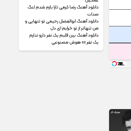
غمگین
دانلود آهنگ رضا کرمی تارا بازم شدم لنگ
صدات
دانلود آهنگ ابوالفضل رحیمی ﺗﻮ ﺗﻨﻬﺎﻳﻰ و
ﻣﻦ ﺗﻨﻬﺎﺗﺮ از ﺗﻮ ﺧﺮاﺑﻢ ای دل
دانلود آهنگ بین قلبم یک نفر دارو ندارم
یک نفر »» هوش مصنوعی