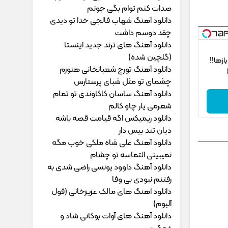
ﺻﺪات ﻛﻨﻢ ﺗﻮام ﺑﮕﻰ ﺟﻮﻧﻢ
دانلود آهنگ شهاب فالجی خدا تو دیدی
چقد دوسم داشت
دانلود آهنگ های ترند جدید اینستا
(گلچین شده)
‌ها!!
دانلود آهنگ تورج شعبانخانی هنوزم
چشمای تو مثل شبای پرستارس
دانلود آهنگ ساسان کاکاوندی تو تمام
شعرمی یار چاو کالم
دانلود ریمیکس اگه قیامت قصه باشه
دیان تند بیس دار
دانلود آهنگ علی شاه ملکی خوب مگه
نمیبینی التماسه تو چشام
دانلود آهنگ داوود یونسی راﺿﻰ ﺷﺪی ﺑﻪ
رﻓﺘﻨﻢ ﻧﺒﻮدی ﺑﻰ وﻓﺎ
دانلود اهنگ های مالک عزیزخانی (فول
آلبوم)
دانلود آهنگ های آوات بوکانی شاد و