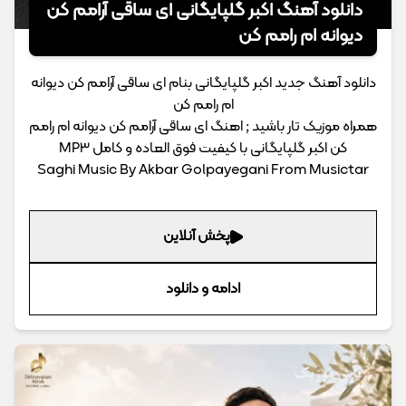
دانلود آهنگ اکبر گلپایگانی ای ساقی آرامم کن
دیوانه ام رامم کن
دانلود آهنگ جدید اکبر گلپایگانی بنام ای ساقی آرامم کن دیوانه
ام رامم کن
همراه موزیک تار باشید ; اهنگ ای ساقی آرامم کن دیوانه ام رامم
کن اکبر گلپایگانی با کیفیت فوق العاده و کامل MP3
Saghi Music By Akbar Golpayegani From Musictar
پخش آنلاین
ادامه و دانلود