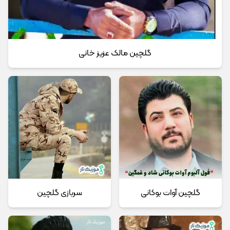
گلچین مالک عزیز خانی
گلچین آوات بوکانی
سربازی گلچین