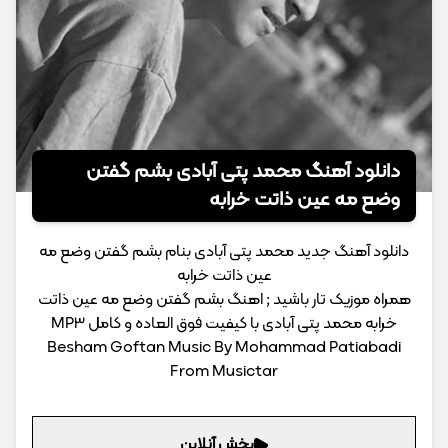
دانلود آهنگ محمد پتی آبادی بشم گفتن
وضع مه عین ذاتت خرابه
دانلود آهنگ جدید محمد پتی آبادی بنام بشم گفتن وضع مه
عین ذاتت خرابه
همراه موزیک تار باشید ; اهنگ بشم گفتن وضع مه عین ذاتت
خرابه محمد پتی آبادی با کیفیت فوق العاده و کامل MP3
Besham Goftan Music By Mohammad Patiabadi
From Musictar
پخش آنلاین