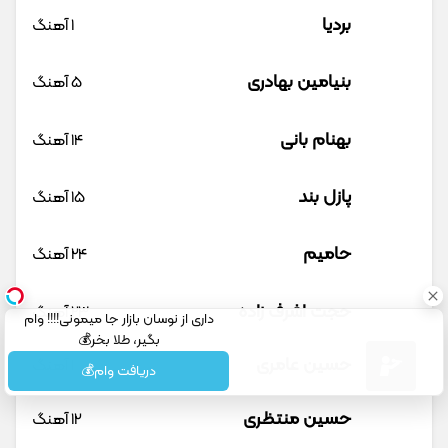
بردیا
1 آهنگ
بنیامین بهادری
5 آهنگ
بهنام بانی
14 آهنگ
پازل بند
15 آهنگ
حامیم
24 آهنگ
حجت اشرف زاده
23 آهنگ
داری از نوسان بازار جا میمونی!!!! وام
بگیر، طلا بخر💰
حسین عامری
1 آهنگ
دریافت وام💰
حسین منتظری
12 آهنگ