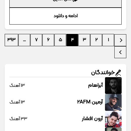
ادامه و دانلود
493
…
7
6
5
4
3
2
1
خوانندگان
آبراهام
13 آهنگ
آرمین 2AFM
13 آهنگ
آرون افشار
33 آهنگ