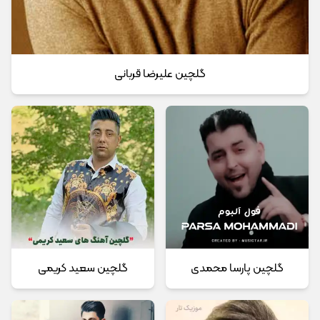
گلچین علیرضا قربانی
گلچین پارسا محمدی
گلچین سعید کریمی