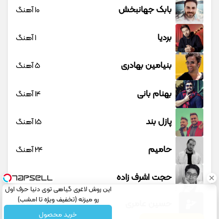
بابک جهانبخش
10 آهنگ
بردیا
1 آهنگ
بنیامین بهادری
5 آهنگ
بهنام بانی
14 آهنگ
پازل بند
15 آهنگ
حامیم
24 آهنگ
حجت اشرف زاده
23 آهنگ
این روش لاغری گیاهی توی دنیا حرف اول
رو میزنه (تخفیف ویژه تا امشب)
حسین عامری
1 آهنگ
خرید محصول