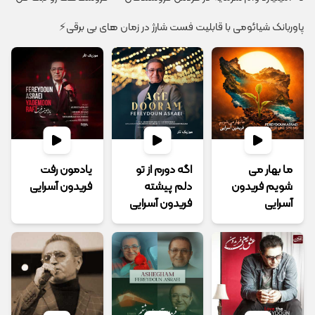
پاوربانک شیائومی با قابلیت فست شارژ در زمان های بی برقی⚡
ما بهار می
اگه دورم از تو
یادمون رفت
شویم فریدون
دلم پیشته
فریدون آسرایی
آسرایی
فریدون آسرایی