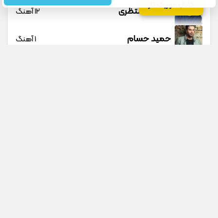
کانال موزیک تار
حسین منتظری
12 آهنگ
حمید حسام
1 آهنگ
حمید عسکری
9 آهنگ
حمید هیراد
45 آهنگ
دانوش
9 آهنگ
جستجو در سایت
جستجو در گوگل
داوود یونسی
40 آهنگ
پیشنهادی
راغب
27 آهنگ
ادا سینا پارسیان
رامین تجنگی
11 آهنگ