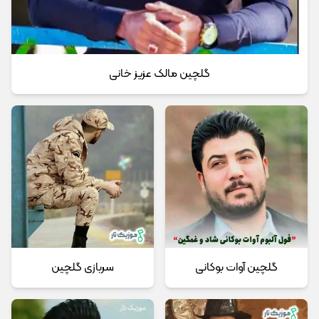
گلچین مالک عزیز خانی
گلچین آوات بوکانی
سربازی گلچین