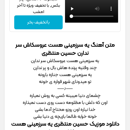
بکس, با تخفیف ویژه تا آخر
امشب
باتخفیف بخر
متن آهنگ یه سرزمینی هست عروسکاش سر
ندارن حسین منتظری
یه سرزمینی هست عروسکاش سر ندارن
چند وقتیه پرنده هاش بال و پر ندارن
یه سرزمینی هست جنازه بارونه
تو میدونای شهر فواره ی خونه
──♪──
چشمای دنیا میبینه کسی به روش نمیاره
اون که دلش با مظلومه دست روی دست نمیذاره
خدا نیاره اون روزو محتاج آدما بشی
خونه خرابه ظالما بازیچه ی دنیا بشی
دانلود موزیک حسین منتظری یه سرزمینی هست