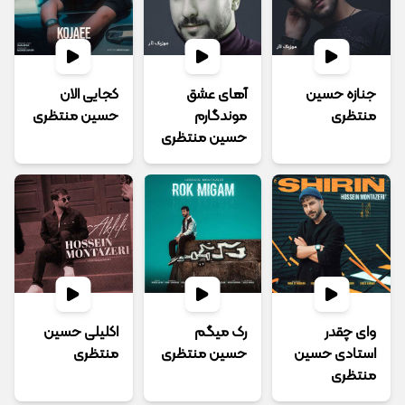
جنازه حسین
آهای عشق
کجایی الان
منتظری
موندگارم
حسین منتظری
حسین منتظری
وای چقدر
رک میگم
اکلیلی حسین
استادی حسین
حسین منتظری
منتظری
منتظری