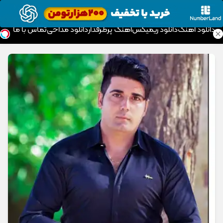
موزیک تار
دانلود آهنگ
دانلود ریمیکس
آهنگ پرطرفدار
دانلود مداحی
تماس با ما