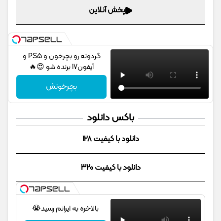
پخش آنلاین
گردونه رو بچرخون و PS5 و
آیفون17 برنده شو 😍🔥
بچرخونش
باکس دانلود
دانلود با کیفیت 128
دانلود با کیفیت 320
بالاخره به ایرانم رسید😭