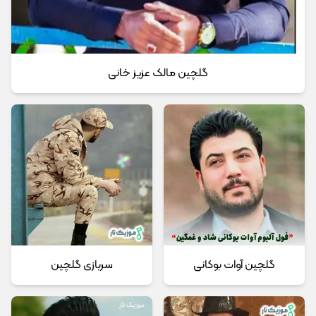
گلچین مالک عزیز خانی
گلچین آوات بوکانی
سربازی گلچین