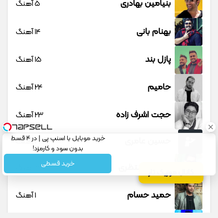
بنیامین بهادری
5 آهنگ
بهنام بانی
14 آهنگ
پازل بند
15 آهنگ
حامیم
24 آهنگ
حجت اشرف زاده
23 آهنگ
خرید موبایل با اسنپ پی | در ۴ قسط
حسین عامری
1 آهنگ
بدون سود و کارمزد!
خرید قسطی
حسین منتظری
12 آهنگ
کانال موزیک تار
حمید حسام
1 آهنگ