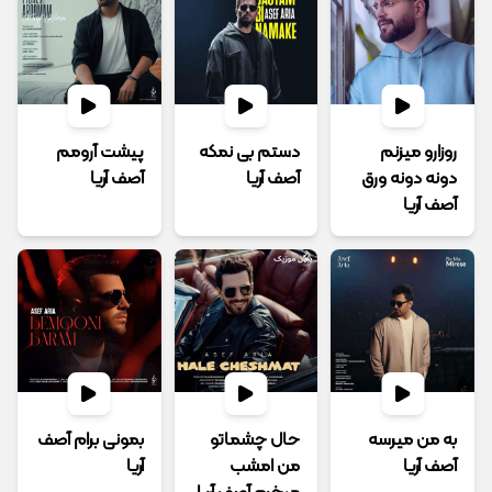
روزارو میزنم
دستم بی نمکه
پیشت آرومم
دونه دونه ورق
آصف آریا
آصف آریا
آصف آریا
به من میرسه
حال چشماتو
بمونی برام آصف
آصف آریا
من امشب
آریا