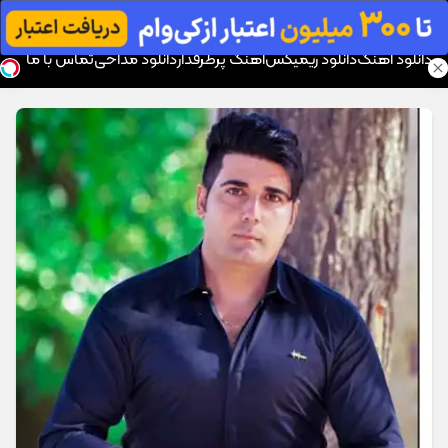
موزیک تار
دانلود آهنگ
دانلود ریمیکس
آهنگ پرطرفدار
دانلود مداحی
تماس با ما