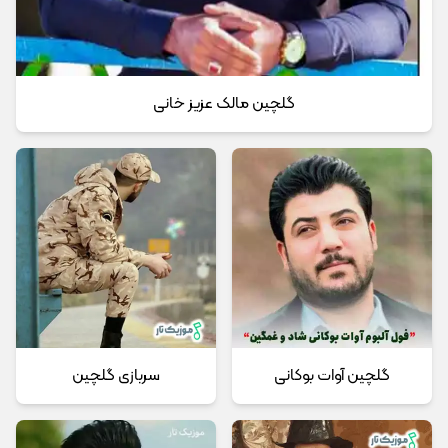
گلچین مالک عزیز خانی
گلچین آوات بوکانی
سربازی گلچین