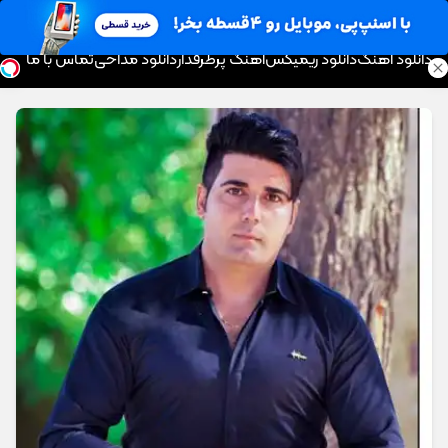
موزیک تار
دانلود آهنگ
دانلود ریمیکس
آهنگ پرطرفدار
دانلود مداحی
تماس با ما