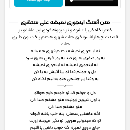
متن آهنگ اینجوری نمیشه علی منتظری
کمتر نگاه کن با عشوه و ناز دیوونه کردی این عاشقو باز
قصدت چیه از افسونگری هات شهرو به هم ریخت اون دلبری
هات
نه اینجوری نمیشه باهام قهری همیشه
یه روز صفری یه روز صد یه روز گرمی یه روز سرد
نه اینجوری نمیشه نه اینجوری نمیشه
دل و جونم فدا تو بیا آتیش به پا کن
یه وقتا زیر چشمی منو یه نیم نگاه کن
──♪──
دل و جونم فداتو خودم دارم هواتو
با اون شیرین زبونیت منو عشقم صدا کن
منو عشقم صدا کن
اگه عاشقی رسمش اینه خب باشه قبوله
تو که میدونی هرچی تو بگی میرسه زورت
جای دوری نمیره اگه خوب باشی با قلبم