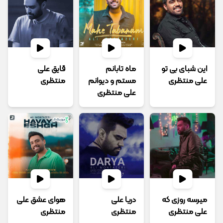
این شبای بی تو
ﻣﺎه ﺗﺎﺑﺎﻧﻢ
قایق علی
علی منتظری
ﻣﺴﺘﻢ و دﻳﻮاﻧﻢ
منتظری
علی منتظری
میرسه روزی که
دریا علی
هوای عشق علی
علی منتظری
منتظری
منتظری