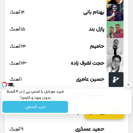
بهنام بانی
14 آهنگ
پازل بند
15 آهنگ
حامیم
24 آهنگ
حجت اشرف زاده
23 آهنگ
حسین عامری
1 آهنگ
خرید موبایل با اسنپ پی | در ۴ قسط
حسین منتظری
12 آهنگ
بدون سود و کارمزد!
خرید قسطی
حمید حسام
1 آهنگ
کانال موزیک تار
حمید عسکری
9 آهنگ