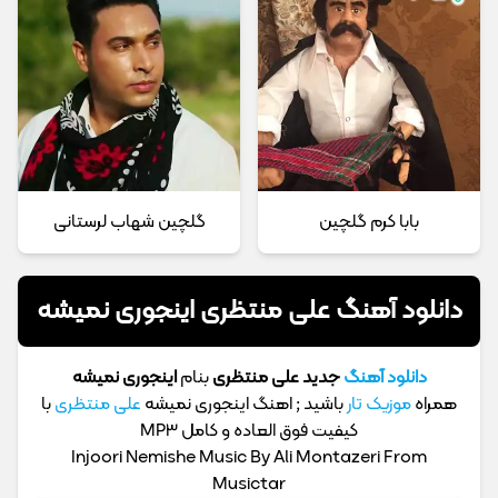
بابا کرم گلچین
گلچین شهاب لرستانی
دانلود آهنگ علی منتظری اینجوری نمیشه
دانلود آهنگ
جدید علی منتظری
بنام
اینجوری نمیشه
همراه
موزیک تار
باشید ; اهنگ اینجوری نمیشه
علی منتظری
با
کیفیت فوق العاده و کامل MP3
Injoori Nemishe Music By Ali Montazeri From
Musictar