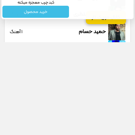
کبدچرب معجزه میکنه
خرید محصول
حسین منتظری
12 آهنگ
کانال موزیک تار
حمید حسام
1 آهنگ
حمید عسکری
9 آهنگ
حمید هیراد
45 آهنگ
دانوش
9 آهنگ
داوود یونسی
40 آهنگ
جستجو در سایت
جستجو در گوگل
راغب
27 آهنگ
پیشنهادی
رامین تجنگی
11 آهنگ