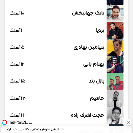
بابک جهانبخش
10 آهنگ
بردیا
1 آهنگ
بنیامین بهادری
5 آهنگ
بهنام بانی
14 آهنگ
پازل بند
15 آهنگ
حامیم
24 آهنگ
حجت اشرف زاده
23 آهنگ
دمنوش خوش عطری که برای درمان
حسین عامری
1 آهنگ