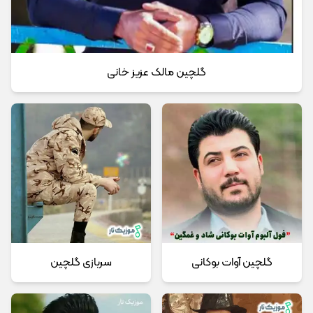
گلچین مالک عزیز خانی
گلچین آوات بوکانی
سربازی گلچین