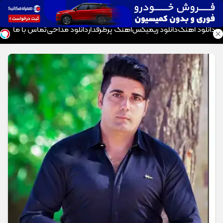
موزیک تار
دانلود آهنگ
دانلود ریمیکس
آهنگ پرطرفدار
دانلود مداحی
تماس با ما