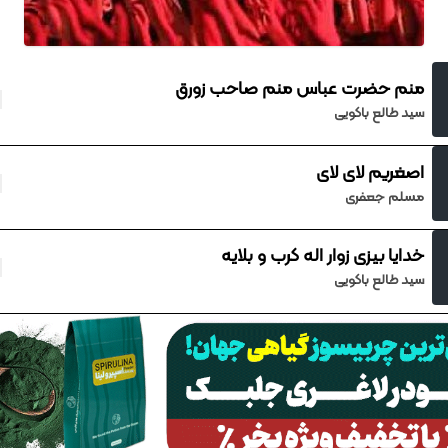
منم حضرت عباس منم صاحب زورق
سید طالع باکویی
اصغریم لای لای
مسلم جعفری
خدایا بیزی زوار اله کرب و بلایه
سید طالع باکویی