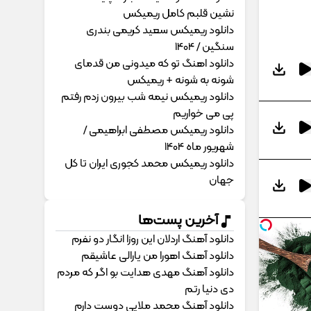
نشین قلبم کامل ریمیکس
دانلود ریمیکس سعید کریمی بندری
سنگین / 1404
دانلود اهنگ تو که میدونی من قدمای
شونه به شونه + ریمیکس
دانلود ریمیکس نیمه شب بیرون زدم رفتم
پی می خواریم
دانلود ریمیکس مصطفی ابراهیمی /
شهریور ماه 1404
دانلود ریمیکس محمد کجوری ایران تا کل
جهان
آخرین پست‌ها
دانلود آهنگ اردلان این روزا انگار دو نفرم
دانلود آهنگ اهورا من یارالی عاشیقم
دانلود آهنگ مهدی هدایت بو اگر که مردم
دی دنیا رتم
دانلود آهنگ محمد ملایی دوﺳﺖ دارم