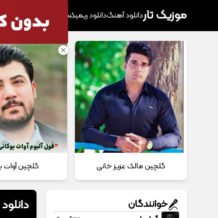
موزیک تار
دانلود آهنگ
دانلود ریمیکس
آهنگ پرطرفدار
دانلود
گلچین مالک عزیز خانی
گلچین آوات ب
دانلود
خوانندگان