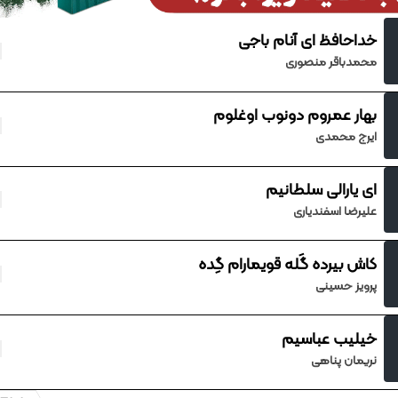
خداحافظ ای آنام باجی
محمدباقر منصوری
بهار عمروم دونوب اوغلوم
ایرج محمدی
ای یارالی سلطانیم
علیرضا اسفندیاری
کاش بیرده گَله قویمارام گِده
پرویز حسینی
خیلیب عباسیم
نریمان پناهی