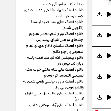
ﺻﺪات ﻛﻨﻢ ﺗﻮام ﺑﮕﻰ ﺟﻮﻧﻢ
دانلود آهنگ شهاب فالجی خدا تو دیدی
چقد دوسم داشت
دانلود آهنگ های ترند جدید اینستا
(گلچین شده)
دانلود آهنگ تورج شعبانخانی هنوزم
چشمای تو مثل شبای پرستارس
دانلود آهنگ ساسان کاکاوندی تو تمام
شعرمی یار چاو کالم
دانلود ریمیکس اگه قیامت قصه باشه
دیان تند بیس دار
دانلود آهنگ علی شاه ملکی خوب مگه
نمیبینی التماسه تو چشام
دانلود آهنگ داوود یونسی راﺿﻰ ﺷﺪی ﺑﻪ
رﻓﺘﻨﻢ ﻧﺒﻮدی ﺑﻰ وﻓﺎ
دانلود اهنگ های مالک عزیزخانی (فول
آلبوم)
دانلود آهنگ های آوات بوکانی شاد و