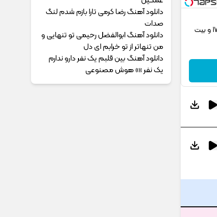
غمگین
دانلود آهنگ رضا کرمی تارا بازم شدم لنگ
صدات
گردونه رو بچرخون و از PS5 تا آیفون17 و بیت
دانلود آهنگ ابوالفضل رحیمی ﺗﻮ ﺗﻨﻬﺎﻳﻰ و
ﻣﻦ ﺗﻨﻬﺎﺗﺮ از ﺗﻮ ﺧﺮاﺑﻢ ای دل
دانلود آهنگ بین قلبم یک نفر دارو ندارم
یک نفر »» هوش مصنوعی