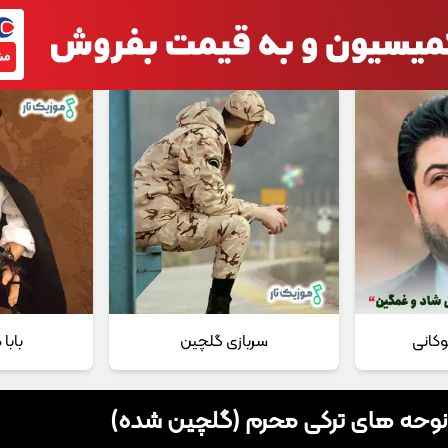
 مداحی
تماس با ما
وکانی
سربازی گلچین
بابا
 نوحه های ترکی محرم (گلچین شده)