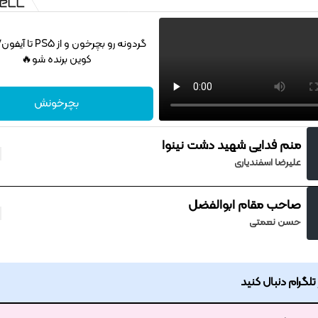
کوین برنده شو🔥
بچرخونش
منم فدایی شهید دشت نینوا
علیرضا اسفندیاری
صاحب مقام ابوالفضل
حسن نعمتی
ر تلگرام دنبال کنید