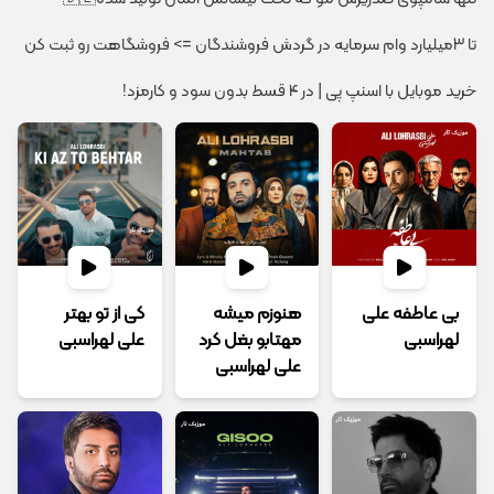
تا 3میلیارد وام سرمایه در گردش فروشندگان => فروشگاهت رو ثبت کن
خرید موبایل با اسنپ پی | در ۴ قسط بدون سود و کارمزد!
بی عاطفه علی
هنوزم میشه
کی از تو بهتر
لهراسبی
مهتابو بغل کرد
علی لهراسبی
علی لهراسبی