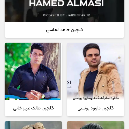
گلچین حامد الماسی
گلچین داوود یونسی
گلچین مالک عزیز خانی