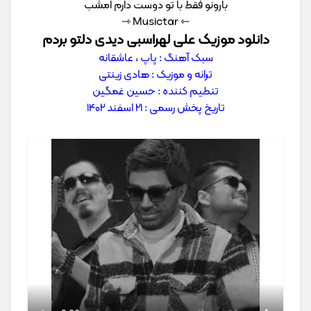
بارونو فقط با تو دوست دارم امشب
⇽ Musictar ⇾
دانلود موزیک علی لهراسبی دیدی دلتو بردم
سبک آهنگ : پاپ ، عاشقانه
ترانه و موزیک : هادی زینتی
تنطیم کننده : حسین غمگین
تاریخ پخش رسمی : 21 اسفند 1402