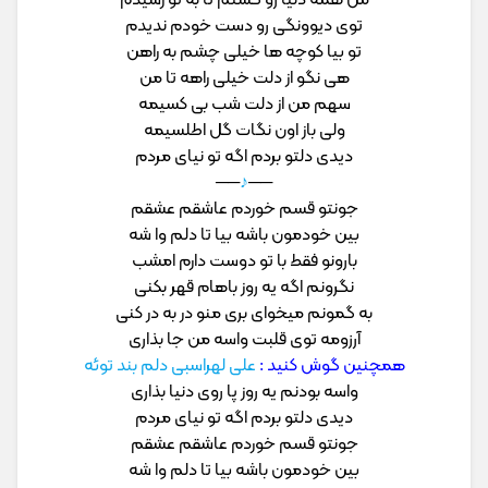
من همه دنیا رو گشتم تا به تو‌ رسیدم
توی دیوونگی رو دست خودم ندیدم
تو بیا کوچه ها خیلی چشم به راهن
هی نگو از دلت خیلی راهه تا من
سهم من از دلت شب بی کسیمه
ولی باز اون نگات گل اطلسیمه
دیدی دلتو بردم اگه تو نیای مردم
──
♪
──
جونتو قسم خوردم عاشقم عشقم
بین خودمون باشه بیا تا دلم وا شه
بارونو فقط با تو دوست دارم امشب
نگرونم اگه یه روز باهام قهر بکنی
به گمونم میخوای بری منو در به در کنی
آرزومه توی قلبت واسه من جا بذاری
همچنین گوش کنید :
علی لهراسبی دلم بند توئه
واسه بودنم یه روز پا روی دنیا بذاری
دیدی دلتو بردم اگه تو نیای مردم
جونتو قسم خوردم عاشقم عشقم
بین خودمون باشه بیا تا دلم وا شه