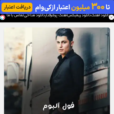
موزیک تار
دانلود آهنگ
دانلود ریمیکس
آهنگ پرطرفدار
دانلود مداحی
تماس با ما