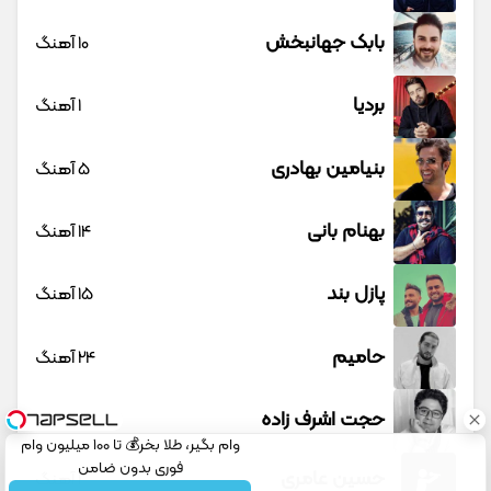
بابک جهانبخش
10 آهنگ
بردیا
1 آهنگ
بنیامین بهادری
5 آهنگ
بهنام بانی
14 آهنگ
پازل بند
15 آهنگ
حامیم
24 آهنگ
حجت اشرف زاده
23 آهنگ
وام بگیر، طلا بخر💰 تا 100 میلیون وام
فوری بدون ضامن
حسین عامری
1 آهنگ