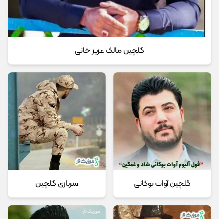
گلچین مالک عزیز خانی
گلچین آوات بوکانی
سربازی گلچین