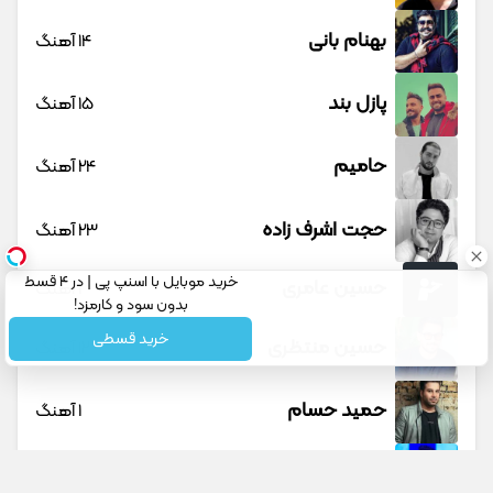
بهنام بانی
14 آهنگ
پازل بند
15 آهنگ
حامیم
24 آهنگ
حجت اشرف زاده
23 آهنگ
خرید موبایل با اسنپ پی | در ۴ قسط
حسین عامری
1 آهنگ
بدون سود و کارمزد!
خرید قسطی
حسین منتظری
12 آهنگ
حمید حسام
1 آهنگ
حمید عسکری
9 آهنگ