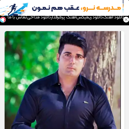
موزیک تار
دانلود آهنگ
دانلود ریمیکس
آهنگ پرطرفدار
دانلود مداحی
تماس با ما