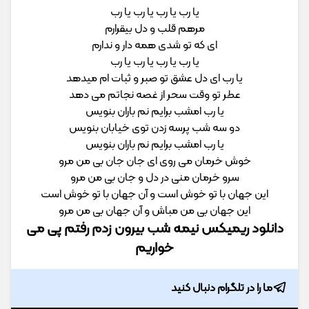
ﻳﺎ رب ﻳﺎ رب ﻳﺎ رب ﻳﺎ رب
ﻣﺮﻫﻢ ﻗﻠﺐ و دل ﺑﻴﻘﺮارم
ای ﻛﻪ ﺗﻮ ﺷﺪی ﻫﻤﻪ دار و ﻧﺪارم
ﻳﺎ رب ﻳﺎ رب ﻳﺎ رب ﻳﺎ رب
ﻳﺎ رب ای دل ﻋﺸﻖ ﺗﻮ ﺻﺒﺮ و ﺛﺒﺎت ام ﻣﻴﺪﻫﺪ
ﻋﻄﺮ ﺗﻮ وﻗﺖ ﺳﺤﺮ از ﻏﺼﻪ ﻧﺠﺎﺗﻢ ﻣﻰ دﻫﺪ
ﻳﺎ رب اﻣﺸﺐ ﺑﺮاﻳﻢ ﻧﻢ ﺑﺎران ﺑﻨﻮﻳﺲ
دو ﺳﻪ ﺷﺐ ﭘﺮﺳﻪ زدن ﺗﻮی ﺧﻴﺎﺑﺎن ﺑﻨﻮﻳﺲ
ﻳﺎ رب اﻣﺸﺐ ﺑﺮاﻳﻢ ﻧﻢ ﺑﺎران ﺑﻨﻮﻳﺲ
ﺧﻮش ﺧﺮﻣﺎن ﻣﻰ روی ای ﺟﺎن ﺟﺎن ﺑﻰ ﻣﻦ ﻣﺮو
ﺳﺮو ﺧﺮﻣﺎن ﻣﻨﻰ در دل و ﺟﺎن ﺑﻰ ﻣﻦ ﻣﺮو
اﻳﻦ ﺟﻬﺎن ﺑﺎ ﺗﻮ ﺧﻮش اﺳﺖ و آن ﺟﻬﺎن ﺑﺎ ﺗﻮ ﺧﻮش اﺳﺖ
اﻳﻦ ﺟﻬﺎن ﺑﻰ ﻣﻦ ﻣﺒﺎش و آن ﺟﻬﺎن ﺑﻰ ﻣﻦ ﻣﺮو
دانلود ریمیکس نیمه شب بیرون زدم رفتم پی می
خواریم
ما را در تلگرام دنبال کنید