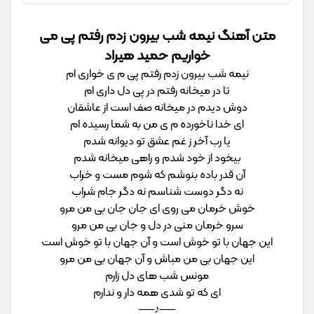
متن آهنگ نیمه شب بیرون زدم رفتم پی می
خواریم حمید هیراد
ﻧﻴﻤﻪ ﺷﺐ ﺑﻴﺮون زدم رﻓﺘﻢ ﭘﻰ م ی ﺧﻮاری ام
ﺗﺎ در ﻣﻴﺨﺎﻧﻪ رﻓﺘﻢ در ﭘﻰ دل داری ام
دوش دﻳﺪم در ﻣﻴﺨﺎﻧﻪ ﺻﻒ اﺳﺖ از ﻋﺎﺷﻘﺎن
ای ﺧﺪا ﻧﺎﺧﻮرده م ی ﻣﻦ ﺑﻪ ﺷﻤﺎ رﺳﻴﺪه ام
ﻳﺎ رب آﺧﺮ ز ﻏﻢ ﻋﺸﻖ ﺗﻮ دﻳﻮاﻧﻪ ﺷﺪم
ﺑﻴﺨﻮد از ﺧﻮد ﺷﺪم و راﻫﻰ ﻣﻴﺨﺎﻧﻪ ﺷﺪم
آن ﻗﺪر ﺑﺎده ﺑﻨﻮﺷﻢ ﻛﻪ ﺷﻮم ﻣﺴﺖ و ﺧﺮاب
ﻧﻪ دﮔﺮ دوﺳﺖ ﺷﻨﺎﺳﻢ ﻧﻪ دﮔﺮ ﺟﺎم ﺷﺮاب
ﺧﻮش ﺧﺮﻣﺎن ﻣﻰ روی ای ﺟﺎن ﺟﺎن ﺑﻰ ﻣﻦ ﻣﺮو
ﺳﺮو ﺧﺮﻣﺎن ﻣﻨﻰ در دل و ﺟﺎن ﺑﻰ ﻣﻦ ﻣﺮو
اﻳﻦ ﺟﻬﺎن ﺑﺎ ﺗﻮ ﺧﻮش اﺳﺖ و آن ﺟﻬﺎن ﺑﺎ ﺗﻮ ﺧﻮش اﺳﺖ
اﻳﻦ ﺟﻬﺎن ﺑﻰ ﻣﻦ ﻣﺒﺎش و آن ﺟﻬﺎن ﺑﻰ ﻣﻦ ﻣﺮو
ﻣﻮﻧﺲ ﺷﺐ ﻫﺎی دل زارم
ای ﻛﻪ ﺗﻮ ﺷﺪی ﻫﻤﻪ دار و ﻧﺪارم
──♪──