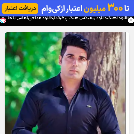
موزیک تار
دانلود آهنگ
دانلود ریمیکس
آهنگ پرطرفدار
دانلود مداحی
تماس با ما