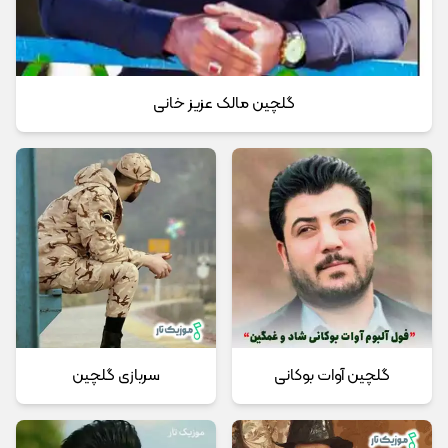
گلچین مالک عزیز خانی
گلچین آوات بوکانی
سربازی گلچین