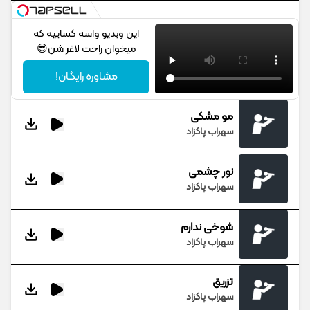
این ویدیو واسه کساییه که
میخوان راحت لاغر شن😎
مشاوره رایگان!
مو مشکی
سهراب پاکزاد
نور چشمی
سهراب پاکزاد
شوخی ندارم
سهراب پاکزاد
تزریق
سهراب پاکزاد