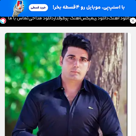
موزیک تار
دانلود آهنگ
دانلود ریمیکس
آهنگ پرطرفدار
دانلود مداحی
تماس با ما