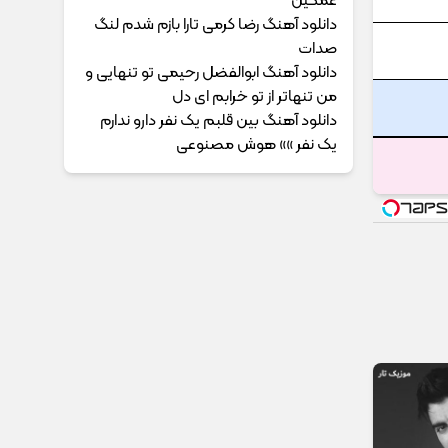
غمگین
دانلود آهنگ رضا کرمی تارا بازم شدم لنگ
صدات
دانلود آهنگ ابوالفضل رحیمی ﺗﻮ ﺗﻨﻬﺎﻳﻰ و
ﻣﻦ ﺗﻨﻬﺎﺗﺮ از ﺗﻮ ﺧﺮاﺑﻢ ای دل
دانلود آهنگ بین قلبم یک نفر دارو ندارم
یک نفر »» هوش مصنوعی