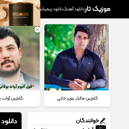
موزیک تار
دانلود آهنگ
دانلود ریمیکس
آهنگ پرطرفدار
دانلود
گلچین مالک عزیز خانی
گلچین آوات ب
دانلود
خوانندگان