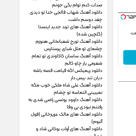
ﺻﺪات ﻛﻨﻢ ﺗﻮام ﺑﮕﻰ ﺟﻮﻧﻢ
دانلود آهنگ شهاب فالجی خدا تو دیدی
چقد دوسم داشت
دانلود آهنگ های ترند جدید اینستا
مت
(گلچین شده)
دانلود آهنگ تورج شعبانخانی هنوزم
چشمای تو مثل شبای پرستارس
دانلود آهنگ ساسان کاکاوندی تو تمام
شعرمی یار چاو کالم
دانلود ریمیکس اگه قیامت قصه باشه
دیان تند بیس دار
دانلود آهنگ علی شاه ملکی خوب مگه
نمیبینی التماسه تو چشام
دانلود آهنگ داوود یونسی راﺿﻰ ﺷﺪی ﺑﻪ
رﻓﺘﻨﻢ ﻧﺒﻮدی ﺑﻰ وﻓﺎ
دانلود اهنگ های مالک عزیزخانی (فول
آلبوم)
دانلود آهنگ های آوات بوکانی شاد و