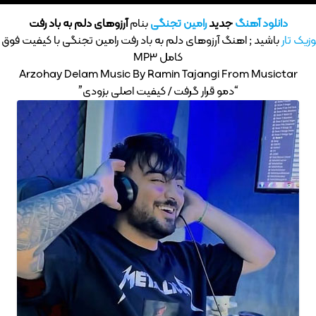
دانلود آهنگ
جدید
رامین تجنگی
بنام
آرزوهای دلم به باد رفت
زیک تار
باشید ; اهنگ آرزوهای دلم به باد رفت رامین تجنگی با کیفیت فوق ا
کامل MP3
Arzohay Delam Music By Ramin Tajangi From Musictar
“دمو قرار گرفت / کیفیت اصلی بزودی”