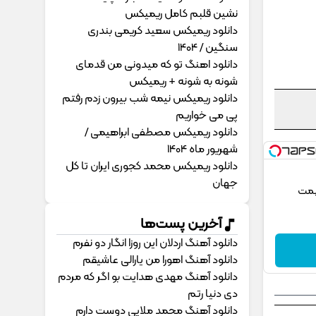
نشین قلبم کامل ریمیکس
دانلود ریمیکس سعید کریمی بندری
سنگین / 1404
دانلود اهنگ تو که میدونی من قدمای
شونه به شونه + ریمیکس
دانلود ریمیکس نیمه شب بیرون زدم رفتم
پی می خواریم
دانلود ریمیکس مصطفی ابراهیمی /
شهریور ماه 1404
دانلود ریمیکس محمد کجوری ایران تا کل
جهان
یمت
آخرین پست‌ها
دانلود آهنگ اردلان این روزا انگار دو نفرم
دانلود آهنگ اهورا من یارالی عاشیقم
دانلود آهنگ مهدی هدایت بو اگر که مردم
دی دنیا رتم
دانلود آهنگ محمد ملایی دوﺳﺖ دارم