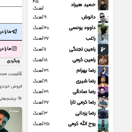
45
حمید هیراد
آهنگ
دانوش
9 آهنگ
داوود یونسی
40 آهنگ
ما را د
راغب
27 آهنگ
رامین تجنگی
ما را د
11 آهنگ
رامین کرمی
18 آهنگ
وبگردی
رضا بهرام
31 آهنگ
⏳فرصت محدود!! 3000گیگ اینترنت خانگی 180 روزه ف
رضا شیری
19 آهنگ
فروش خودروی 
رضا صادقی
31 آهنگ
🎯 چشم‌هایی زیباتر، 
رضا کرمی تارا
27 آهنگ
رضا یزدانی
3 آهنگ
روح الله کرمی
25 آهنگ