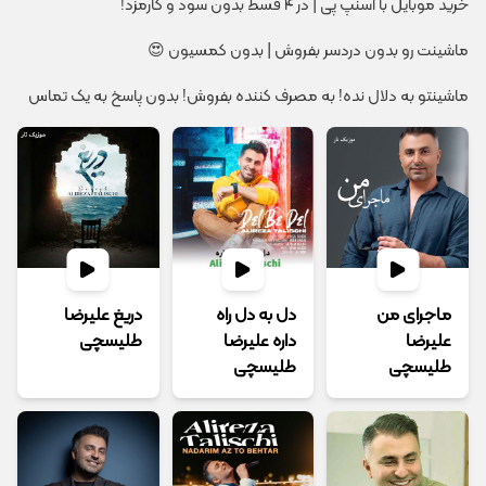
خرید موبایل با اسنپ پی | در ۴ قسط بدون سود و کارمزد!
ماشینت رو بدون دردسر بفروش | بدون کمسیون 😍
ماشینتو به دلال نده! به مصرف کننده بفروش! بدون پاسخ به یک تماس
ماجرای من
دل به دل راه
دریغ علیرضا
علیرضا
داره علیرضا
طلیسچی
طلیسچی
طلیسچی