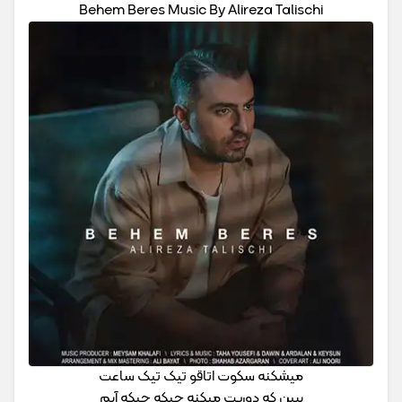
Behem Beres Music By Alireza Talischi
میشکنه سکوت اتاقو تیک تیک ساعت
ببین که دوریت میکنه چیکه چیکه آبم