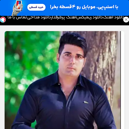
موزیک تار
دانلود آهنگ
دانلود ریمیکس
آهنگ پرطرفدار
دانلود مداحی
تماس با ما