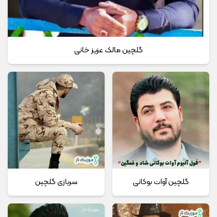
گلچین مالک عزیز خانی
گلچین آوات بوکانی
سربازی گلچین