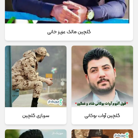
گلچین مالک عزیز خانی
گلچین آوات بوکانی
سربازی گلچین