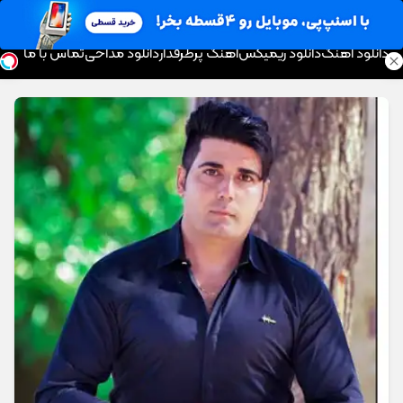
موزیک تار
دانلود آهنگ
دانلود ریمیکس
آهنگ پرطرفدار
دانلود مداحی
تماس با ما