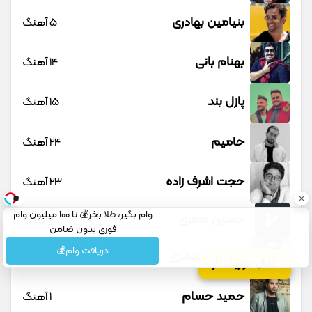
بنیامین بهادری
5 آهنگ
بهنام بانی
14 آهنگ
پازل بند
15 آهنگ
حامیم
24 آهنگ
حجت اشرف زاده
23 آهنگ
وام بگیر، طلا بخر💰 تا 100 میلیون وام
حسین عامری
1 آهنگ
فوری بدون ضامن
دریافت وام💰
حسین منتظری
12 آهنگ
کانال موزیک تار
حمید حسام
1 آهنگ