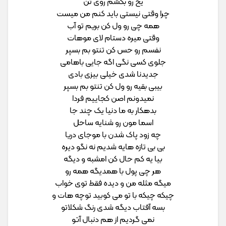
یخ رو بکشم روی تن
چرا وقتی نیستی باید کنم من میست
همه چی رو ول کن بریم تو آب
وقتی میره دستام لای موهات
نفسم رو حس کن تنتو بم بسپر
جلوی کسی نگی اگه جایی باهامی
جدیدنا شدی خیلی بیزی بادی
بیبی بقیه رو ول کن تنتو بم بسپر
نمیدونم اصن کجاییم فردا
بدهکار به ما دنیا یک چند جا
اسما مون رو شنایه ساحل
چه زود پاک شدن با موجای دریا
بی بی تازه هایه شدیم نه نگو دیره
بیا یه کم حال کن امشبه و دیگه
هر چی پول با همدیگه همه رو
میگه مثله من و دیده فقط توی خواب
چیکه چیکه با تو می کوبید توچه هات و
بسه آفتاب دیگه شدی رنگ شکلاتو
نمی گردیم از هم دنبال آتو