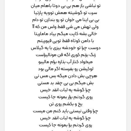
تو نباشی باز هم بی بی دوتا باهام میان
سرت تو گوشیته همش توویه پارتیا
بی بی اینا می خوان تو رو بندازن تو دام
ولی تهش می شی فقط واس من که آآ
خالی بشه کاپت میگم بیاد ماماریتا
با دامن کوتاه فقط تویی فیوریتم
دوست چرا تو خودشه بیزی با یه گیلاس
زنگ بزنم کوری اگه فن مونالیزاست
میخواد کنار آب بذاره برام مالیبو
لوکیشن رو بفرسته اگر مالی بود
هرچی بش دادن میگه بس مس نی
بش میگم بی بی چقد بد مستی
چرا گوشه یه لبات انقد خیس
روی گردنم بزار بمونه جا کیست
یخ و بکشم روی تن
چرا وقتی نیستی باید کنم من میست
چرا گوشه یه لبات انقد خیس
روی گردنم بزا بمونه جا کیست