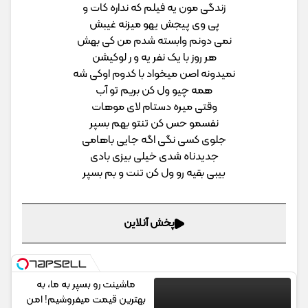
زندگی مون یه فیلم که نداره کات و
پی وی پیجش یهو میزنه غیبش
نمی دونم وابسته شدم من کی بهش
هر روز با یک نفر یه و ر لوکیشن
نمیدونه اصن میخواد با کدوم اوکی شه
همه چیو ول کن بریم تو آب
وقتی میره دستام لای موهات
نفسمو حس کن تنتو بهم بسپر
جلوی کسی نگی اگه جایی باهامی
جدیدناه شدی خیلی بیزی بادی
بیبی بقیه رو ول کن تنت و بم بسپر
پخش آنلاین
ماشینت رو بسپر به ما، به
بهترین قیمت میفروشیم! امن