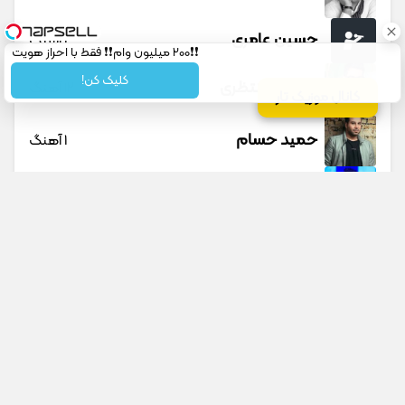
حسین عامری
1 آهنگ
❗❗200 میلیون وام❗❗ فقط با احراز هویت
کلیک کن!
حسین منتظری
12 آهنگ
کانال موزیک تار
حمید حسام
1 آهنگ
حمید عسکری
9 آهنگ
حمید هیراد
45 آهنگ
دانوش
9 آهنگ
داوود یونسی
40 آهنگ
جستجو در سایت
جستجو در گوگل
پیشنهادی
راغب
27 آهنگ