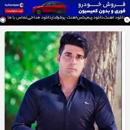
موزیک تار
دانلود آهنگ
دانلود ریمیکس
آهنگ پرطرفدار
دانلود مداحی
تماس با ما