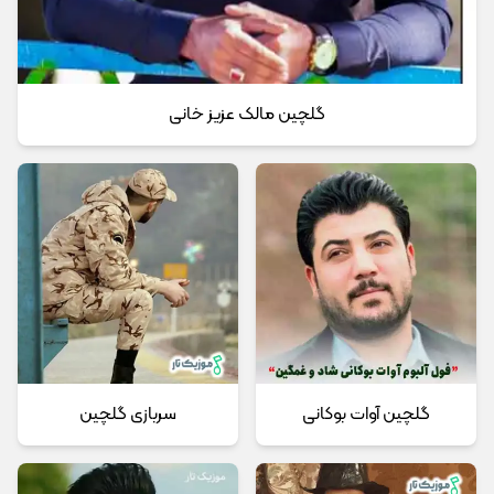
گلچین مالک عزیز خانی
گلچین آوات بوکانی
سربازی گلچین