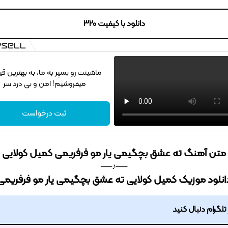
دانلود با کیفیت 320
ماشینت رو بسپر به ما، به بهترین 
میفروشیم! امن و بی درد سر
ثبت درخواست
متن آهنگ ته عشق بچگیمی یار مو فرفریمی کمیل کولایی
──♪──
انلود موزیک کمیل کولایی ته عشق بچگیمی یار مو فرفریمی
ر تلگرام دنبال کنید