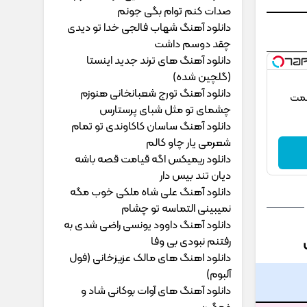
ﺻﺪات ﻛﻨﻢ ﺗﻮام ﺑﮕﻰ ﺟﻮﻧﻢ
دانلود آهنگ شهاب فالجی خدا تو دیدی
چقد دوسم داشت
دانلود آهنگ های ترند جدید اینستا
(گلچین شده)
دانلود آهنگ تورج شعبانخانی هنوزم
قیمت
چشمای تو مثل شبای پرستارس
دانلود آهنگ ساسان کاکاوندی تو تمام
شعرمی یار چاو کالم
دانلود ریمیکس اگه قیامت قصه باشه
دیان تند بیس دار
دانلود آهنگ علی شاه ملکی خوب مگه
نمیبینی التماسه تو چشام
دانلود آهنگ داوود یونسی راﺿﻰ ﺷﺪی ﺑﻪ
رﻓﺘﻨﻢ ﻧﺒﻮدی ﺑﻰ وﻓﺎ
دانلود اهنگ های مالک عزیزخانی (فول
آلبوم)
دانلود آهنگ های آوات بوکانی شاد و