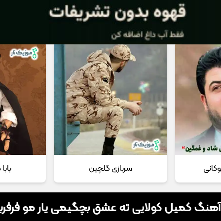
 مداحی
تماس با ما
وکانی
سربازی گلچین
بابا
 آهنگ کمیل کولایی ته عشق بچگیمی یار مو فرفر