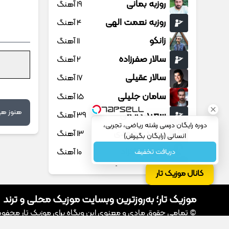
روزبه بمانی
19 آهنگ
روزبه نعمت الهی
4 آهنگ
زانکو
11 آهنگ
سالار صفرزاده
2 آهنگ
سالار عقیلی
17 آهنگ
سامان جلیلی
15 آهنگ
هنوز هیچ
سعید کریمی
39 آهنگ
دوره رایگان درسی رشته ریاضی، تجربی،
سعید محمدی
13 آهنگ
انسانی (رایگان بگیرش)
سهراب پاکزاد
10 آهنگ
دریافت تخفیف
سهیل مهرزادگان
20 آهنگ
کانال موزیک تار
سیروان خسروی
3 آهنگ
موزیک تار؛ به‌روزترین وبسایت موزیک محلی و ترند
سینا پارسیان
13 آهنگ
© تمامی حقوق مادی و معنوی این وبگاه برای موزیک تار محفوظ اس
سینا پرسیان
1 آهنگ