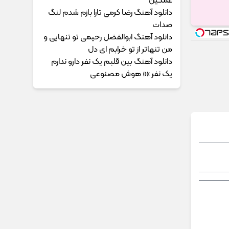
غمگین
دانلود آهنگ رضا کرمی تارا بازم شدم لنگ
صدات
دانلود آهنگ ابوالفضل رحیمی ﺗﻮ ﺗﻨﻬﺎﻳﻰ و
ﻣﻦ ﺗﻨﻬﺎﺗﺮ از ﺗﻮ ﺧﺮاﺑﻢ ای دل
دانلود آهنگ بین قلبم یک نفر دارو ندارم
یک نفر »» هوش مصنوعی