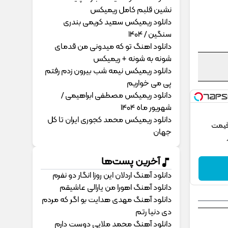
نشین قلبم کامل ریمیکس
دانلود ریمیکس سعید کریمی بندری
سنگین / 1404
دانلود اهنگ تو که میدونی من قدمای
شونه به شونه + ریمیکس
دانلود ریمیکس نیمه شب بیرون زدم رفتم
پی می خواریم
دانلود ریمیکس مصطفی ابراهیمی /
شهریور ماه 1404
دانلود ریمیکس محمد کجوری ایران تا کل
 قیمت
جهان
آخرین پست‌ها
دانلود آهنگ اردلان این روزا انگار دو نفرم
دانلود آهنگ اهورا من یارالی عاشیقم
دانلود آهنگ مهدی هدایت بو اگر که مردم
دی دنیا رتم
دانلود آهنگ محمد ملایی دوﺳﺖ دارم