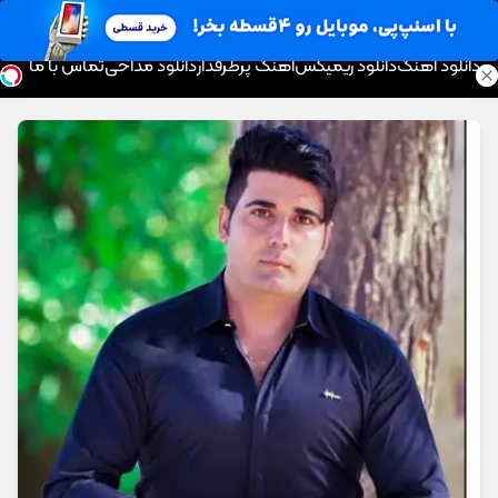
موزیک تار
دانلود آهنگ
دانلود ریمیکس
آهنگ پرطرفدار
دانلود مداحی
تماس با ما