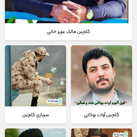
گلچین مالک عزیز خانی
گلچین آوات بوکانی
سربازی گلچین