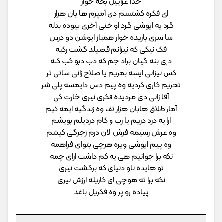
خدا عزاییل بخه خوار
ای فکره کشتسم دی آمپرم ها بان هزار
گرد یه ایوشی گرد او خنی آخری بیوده بدله
سا سری باریده خوار همباز ایوشن دو درس
فک نیکی که نیزانم قصیلد گشت رکبه
دری بنه گیان براد جم که دب دبو کب کبه
کس نیزانی ایسه بمریم یا صلاح زانی ساتی تر
تحریم کاری کردیه وه پیم دس دایمسه پلی شر
آقا زانی دی مردیده فکری نیری خارت کی
آمار طلاق هابان هزار تف وه زندگیه ایمه کیم
ارا یه درد دریم یا رب و کام دردیلم بویشم
وه عرش رسیمه فرش الان درم زجرگی کیشم
وه پیم ایوشی ویره هرچی بتوای فراهمه
نکه برا جوانیم هی یه کم داشت ارای چمه
تو هایده ناو دنیای که برگشت نیری
نکه برا ته هوچی ای کاریله ارزش نیری
پیاده رو پر وه فکریل باغد