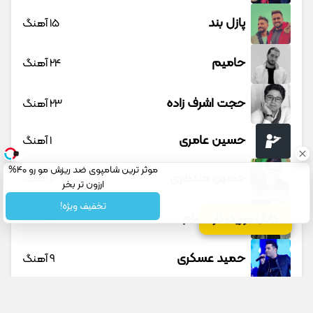
پازل بند
15 آهنگ
حامیم
24 آهنگ
حجت اشرف زاده
23 آهنگ
حسین عامری
1 آهنگ
موثر ترین شامپوی ضد ریزش مو رو 40%
حسین منتظری
12 آهنگ
ارزون تر بخر
تخفیف ویژه!
حمید حسام
1 آهنگ
کانال موزیک تار
حمید عسکری
9 آهنگ
حمید هیراد
45 آهنگ