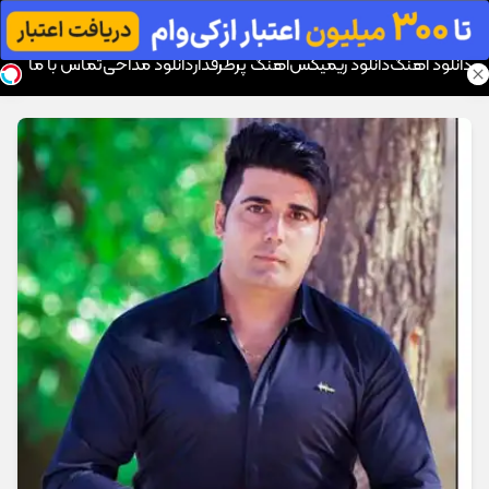
موزیک تار
دانلود آهنگ
دانلود ریمیکس
آهنگ پرطرفدار
دانلود مداحی
تماس با ما