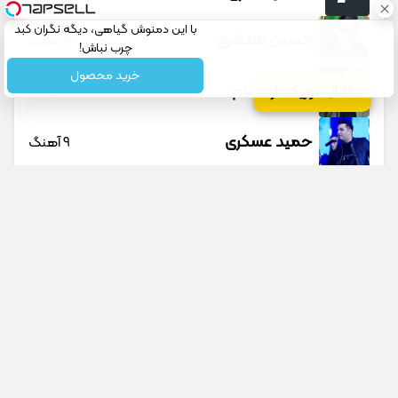
با این دمنوش گیاهی، دیگه نگران کبد
حسین منتظری
12 آهنگ
چرب نباش!
خرید محصول
حمید حسام
1 آهنگ
کانال موزیک تار
حمید عسکری
9 آهنگ
حمید هیراد
45 آهنگ
دانوش
9 آهنگ
داوود یونسی
40 آهنگ
راغب
27 آهنگ
جستجو در سایت
جستجو در گوگل
رامین تجنگی
11 آهنگ