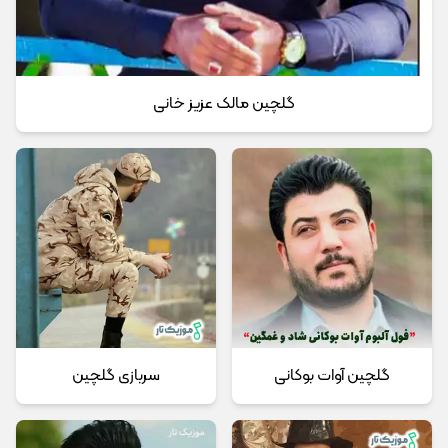
گلچین مالک عزیز خانی
گلچین آوات بوکانی
سربازی گلچین