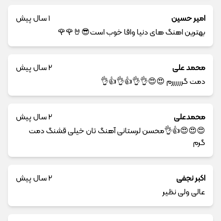
امیر حسین
1 سال پیش
بهترین اهنگ های دنیا واقا خوب است😎🤘🌹🌹
محمد علی
2 سال پیش
دمت گررررررم 😍😍👌👌👍👌👍👌
محمدعلی
2 سال پیش
😍😍😍👍👌محسن لرستانی آهنگ تان خیلی قشنگ دمت
گرم
اکبر نجفی
2 سال پیش
عالی ولی نظیر