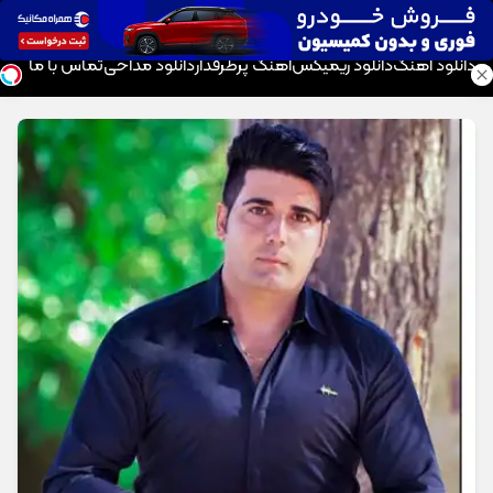
موزیک تار
دانلود آهنگ
دانلود ریمیکس
آهنگ پرطرفدار
دانلود مداحی
تماس با ما