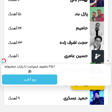
پازل بند
15 آهنگ
حامیم
24 آهنگ
حجت اشرف زاده
23 آهنگ
حسین عامری
1 آهنگ
۲۵٪ تخفیف ایمپلنت تا پایان جشنواره
حسین منتظری
12 آهنگ
🎁
رزرو آنلاین
حمید حسام
1 آهنگ
کانال موزیک تار
حمید عسکری
9 آهنگ