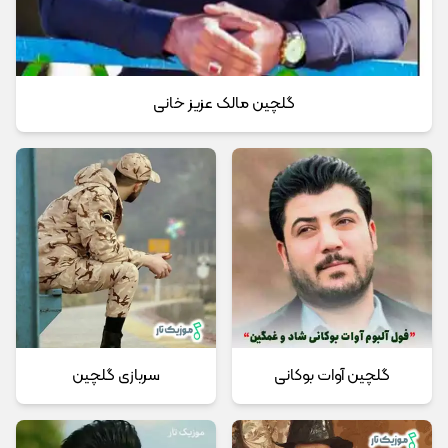
گلچین مالک عزیز خانی
گلچین آوات بوکانی
سربازی گلچین