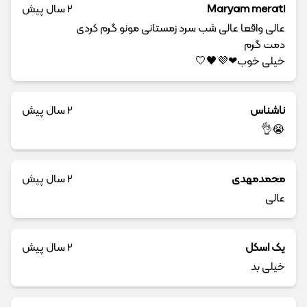
Maryam merati
2 سال پیش
عالی واقعا عالی شب سرد زمستانی مونو گرم کردی
دمت گرم
خیلی خوب❤💜🖤🤍
ناشناس
2 سال پیش
😭👌
محمدمهدی
2 سال پیش
عالی
یک اسکل
2 سال پیش
خیلی بد