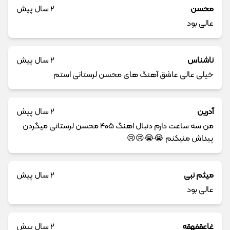
محسن
2 سال پیش
عالی بود
ناشناس
2 سال پیش
خیلی عالی عاشق آهنگ های محسن لرستانی استم
آدرین
2 سال پیش
من سه ساعت دارم دنبال اهنگ 405 محسن لرستانی میگردن
پیداش منیکنم 😭😭😢😢
میثم نبی
2 سال پیش
عالی بود
غاعقفهقه
2 سال پیش