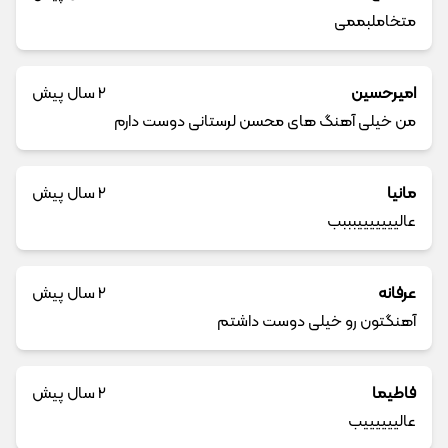
متخاملبممی
امیرحسین
2 سال پیش
من خیلی آهنگ های محسن لرستانی دوست دارم
مانیا
2 سال پیش
عالیییییییبببب
عرفانه
2 سال پیش
آهنگتون رو خیلی دوست داشتم
فاطیما
2 سال پیش
عالییییییب