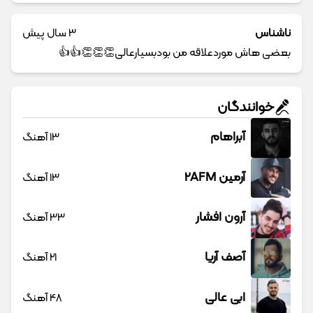
ناشناس
3 سال پیش
بعضی هاش موردعلاقه من بودبسیارعالی👏👏👏👍👍
خوانندگان
آبراهام
13 آهنگ
آرمین 2AFM
13 آهنگ
آرون افشار
33 آهنگ
آصف آریا
21 آهنگ
ابی عالی
48 آهنگ