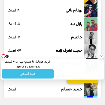
بهنام بانی
14 آهنگ
پازل بند
15 آهنگ
حامیم
24 آهنگ
حجت اشرف زاده
23 آهنگ
خرید موبایل با اسنپ پی | در ۴ قسط
حسین عامری
1 آهنگ
بدون سود و کارمزد!
خرید قسطی
حسین منتظری
12 آهنگ
کانال موزیک تار
حمید حسام
1 آهنگ
حمید عسکری
9 آهنگ