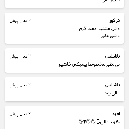
کر کور
2 سال پیش
داش مشتبی دمت گرم
داشی عالی
ناشناس
2 سال پیش
بی نظیر مخصوصا ریمیکس گلشهر
ناشناس
2 سال پیش
عالی بود
امید
2 سال پیش
20 زیبا عالی🤔🖐️🖐️❣️👌