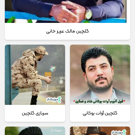
گلچین مالک عزیز خانی
گلچین آوات بوکانی
سربازی گلچین