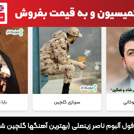
 مداحی
تماس با ما
وکانی
سربازی گلچین
بابا
 فول آلبوم ناصر زینعلی (بهترین آهنگها گلچین ش