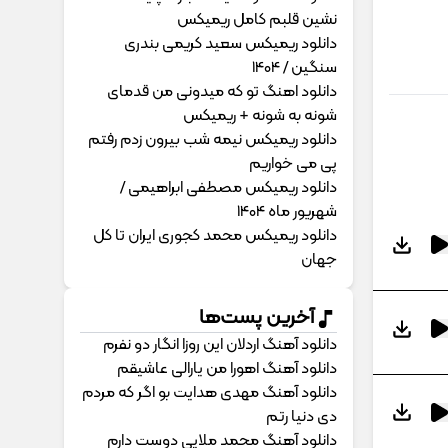
نشین قلبم کامل ریمیکس
دانلود ریمیکس سعید کریمی بندری
سنگین / 1404
دانلود اهنگ تو که میدونی من قدمای
شونه به شونه + ریمیکس
دانلود ریمیکس نیمه شب بیرون زدم رفتم
پی می خواریم
دانلود ریمیکس مصطفی ابراهیمی /
شهریور ماه 1404
دانلود ریمیکس محمد کجوری ایران تا کل
جهان
آخرین پست‌ها
دانلود آهنگ اردلان این روزا انگار دو نفرم
دانلود آهنگ اهورا من یارالی عاشیقم
دانلود آهنگ مهدی هدایت بو اگر که مردم
دی دنیا رتم
دانلود آهنگ محمد ملایی دوﺳﺖ دارم