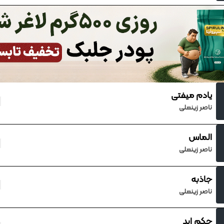
یادم میفتی
ناصر زینعلی
الماس
ناصر زینعلی
جاذبه
ناصر زینعلی
حکم ابد