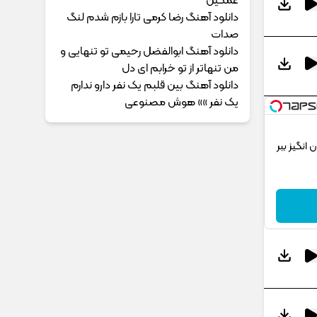
غمگین
دانلود آهنگ رضا کرمی تارا بازم شدم لنگ
صدات
دانلود آهنگ ابوالفضل رحیمی ﺗﻮ ﺗﻨﻬﺎﻳﻰ و
ﻣﻦ ﺗﻨﻬﺎﺗﺮ از ﺗﻮ ﺧﺮاﺑﻢ ای دل
دانلود آهنگ بین قلبم یک نفر دارو ندارم
یک نفر »» هوش مصنوعی
انگیز ببر