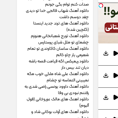
ﺻﺪات ﻛﻨﻢ ﺗﻮام ﺑﮕﻰ ﺟﻮﻧﻢ
دانلود آهنگ شهاب فالجی خدا تو دیدی
چقد دوسم داشت
دانلود آهنگ های ترند جدید اینستا
(گلچین شده)
دانلود آهنگ تورج شعبانخانی هنوزم
چشمای تو مثل شبای پرستارس
دانلود آهنگ ساسان کاکاوندی تو تمام
شعرمی یار چاو کالم
دانلود ریمیکس اگه قیامت قصه باشه
دیان تند بیس دار
دانلود آهنگ علی شاه ملکی خوب مگه
نمیبینی التماسه تو چشام
دانلود آهنگ داوود یونسی راﺿﻰ ﺷﺪی ﺑﻪ
رﻓﺘﻨﻢ ﻧﺒﻮدی ﺑﻰ وﻓﺎ
دانلود اهنگ های مالک عزیزخانی (فول
آلبوم)
دانلود آهنگ های آوات بوکانی شاد و