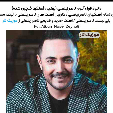
دانلود فول آلبوم ناصر زینعلی (بهترین آهنگها گلچین شده)
 تمام آهنگهای ناصر زینعلی / گلچین آهنگ های ناصر زینعلی با لینک مس
پلی لیست ناصر زینعلی / آهنگ جدید و قدیمی ناصر زینعلی از
موزیک تار
Full Album Naser Zeynali