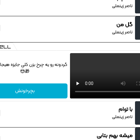
ناصر زینعلی
گل من
ناصر زینعلی
گردونه رو یه چرخ بزن کلی جایزه هیجان 
🎁😍
بچرخونش
با توام
ناصر زینعلی
میشه بهم بتابی