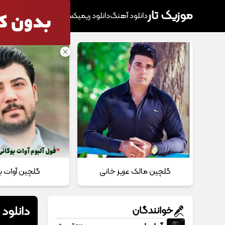
موزیک تار
دانلود آهنگ
دانلود ریمیکس
آهنگ پرطرفدار
دانلود
گلچین مالک عزیز خانی
گلچین آوات ب
دانلود
خوانندگان