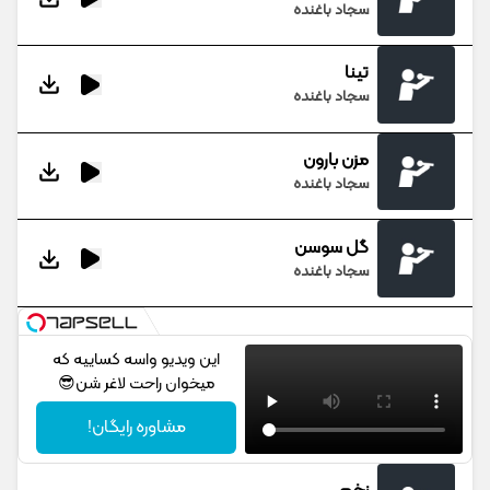
سجاد باغنده
تینا
سجاد باغنده
مزن بارون
سجاد باغنده
گل سوسن
سجاد باغنده
این ویدیو واسه کساییه که
میخوان راحت لاغر شن😎
مشاوره رایگان!