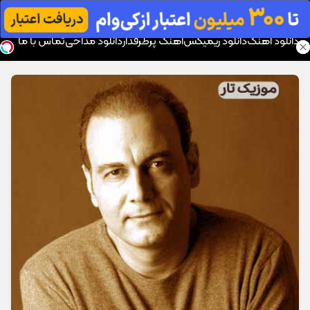
موزیک تار
دانلود آهنگ
دانلود ریمیکس
آهنگ پرطرفدار
دانلود مداحی
تماس با ما