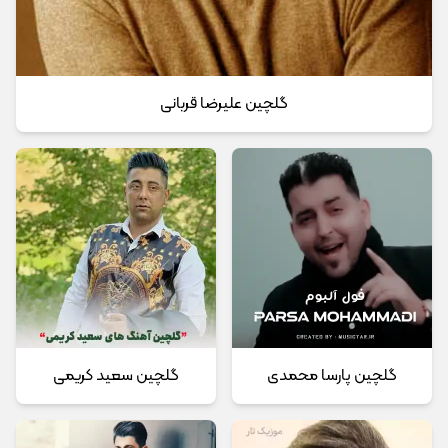
گلچین علیرضا قربانی
گلچین پارسا محمدی
گلچین سعید کریمی