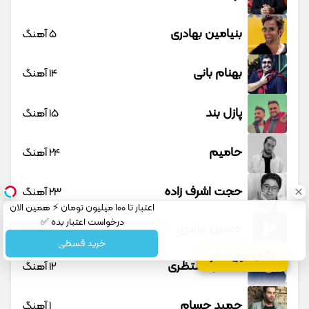
بنیامین بهادری
5 آهنگ
بهنام بانی
14 آهنگ
پازل بند
15 آهنگ
حامیم
24 آهنگ
حجت اشرف زاده
23 آهنگ
اعتبار تا ۱۰۰ میلیون تومان ⚡ همین الان
درخواست اعتبار بده ✅
حسین عامری
1 آهنگ
خرید قسطی
کانال موزیک تار
حسین منتظری
12 آهنگ
حمید حسام
1 آهنگ