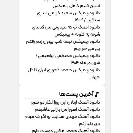
نشین قلبم کامل ریمیکس
دانلود ریمیکس سعید کریمی بندری
سنگین / 1404
دانلود اهنگ تو که میدونی من قدمای
شونه به شونه + ریمیکس
دانلود ریمیکس نیمه شب بیرون زدم رفتم
پی می خواریم
دانلود ریمیکس مصطفی ابراهیمی /
شهریور ماه 1404
دانلود ریمیکس محمد کجوری ایران تا کل
جهان
آخرین پست‌ها
دانلود آهنگ اردلان این روزا انگار دو نفرم
دانلود آهنگ اهورا من یارالی عاشیقم
دانلود آهنگ مهدی هدایت بو اگر که مردم
دی دنیا رتم
دانلود آهنگ محمد ملایی دوﺳﺖ دارم