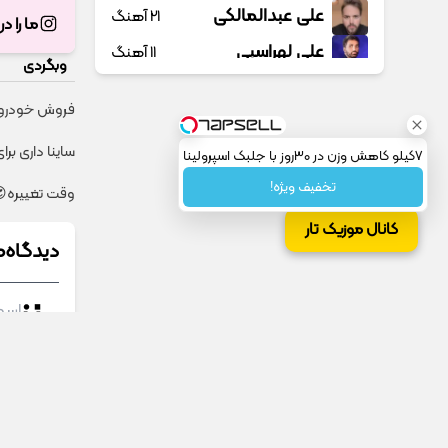
علی عبدالمالکی
21 آهنگ
ما را د
علی لهراسبی
11 آهنگ
وبگردی
علی منتظری
9 آهنگ
فروش خودروی 
علی میر
6 آهنگ
ساینا داری بر
7کیلو کاهش وزن در 30روز با جلبک اسپرولینا
علی یاسینی
13 آهنگ
تخفیف ویژه!
وقت تغییره😍😍 با 10 میلیون و هر بانک
علیرضا روزگار
6 آهنگ
کانال موزیک تار
علیرضا طلیسچی
20 آهنگ
دیدگاه‌ه
علیرضا قربانی
24 آهنگ
عماد طالب زاده
2 آهنگ
فاضل دریس
23 آهنگ
فرج علیپور
1 آهنگ
فرزاد فرخ
8 آهنگ