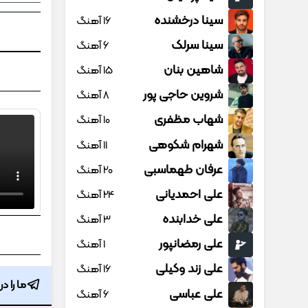
سینا درخشنده
16 آهنگ
سینا سرلک
6 آهنگ
شاهین بنان
15 آهنگ
شروین حاجی پور
8 آهنگ
شهاب مظفری
10 آهنگ
شهرام شکوهی
11 آهنگ
عرفان طهماسبی
20 آهنگ
علی احمدیانی
24 آهنگ
علی خدابنده
3 آهنگ
علی رمضانپور
1 آهنگ
علی زند وکیلی
16 آهنگ
ما را د
علی عباسی
6 آهنگ