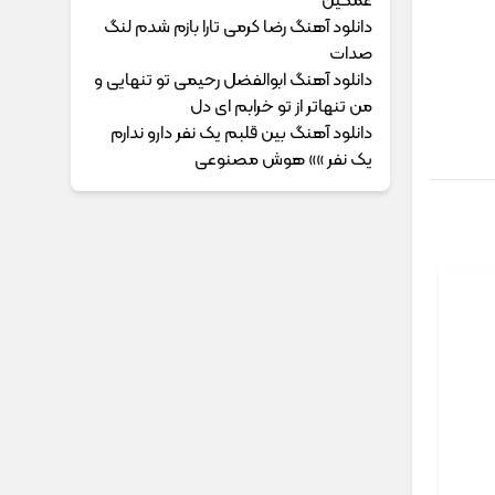
غمگین
دانلود آهنگ رضا کرمی تارا بازم شدم لنگ
صدات
دانلود آهنگ ابوالفضل رحیمی ﺗﻮ ﺗﻨﻬﺎﻳﻰ و
ﻣﻦ ﺗﻨﻬﺎﺗﺮ از ﺗﻮ ﺧﺮاﺑﻢ ای دل
دانلود آهنگ بین قلبم یک نفر دارو ندارم
یک نفر »» هوش مصنوعی