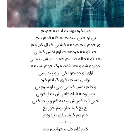
ویرانگره بهشت آبادیه جهنم
بی تو حتی نیتونم یه گله قدم بنم
ی خوم زانم مردمه گشتی خیال کن زنم
بعد تو مه مردمه جنازم نفس کیشی
بعد تو محاله طاسم جفت شیش بنیشی
دوازده شو و بعد فقط مرگ چوم بسیمه
ارای تو دویمو یکی تر و پید رسی
تواس دسم بگری گیانم گرد
و دلم نفس کیشی ولی ناو سرم بی
تو بیودنه قبله کافریش نماز خونی
حتی آیم کوریش بیدنه لام و پیم خنی
نخ نخ کیشماو بوم جور یخ
دم دم کیش بای دنیا زدم
──♪──
کام کام دل و جوانیم نام