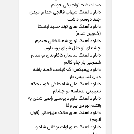
ﺻﺪات ﻛﻨﻢ ﺗﻮام ﺑﮕﻰ ﺟﻮﻧﻢ
دانلود آهنگ شهاب فالجی خدا تو دیدی
چقد دوسم داشت
دانلود آهنگ های ترند جدید اینستا
(گلچین شده)
دانلود آهنگ تورج شعبانخانی هنوزم
چشمای تو مثل شبای پرستارس
دانلود آهنگ ساسان کاکاوندی تو تمام
شعرمی یار چاو کالم
دانلود ریمیکس اگه قیامت قصه باشه
دیان تند بیس دار
دانلود آهنگ علی شاه ملکی خوب مگه
نمیبینی التماسه تو چشام
دانلود آهنگ داوود یونسی راﺿﻰ ﺷﺪی ﺑﻪ
رﻓﺘﻨﻢ ﻧﺒﻮدی ﺑﻰ وﻓﺎ
دانلود اهنگ های مالک عزیزخانی (فول
آلبوم)
دانلود آهنگ های آوات بوکانی شاد و