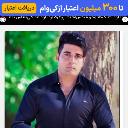
موزیک تار
دانلود آهنگ
دانلود ریمیکس
آهنگ پرطرفدار
دانلود مداحی
تماس با ما