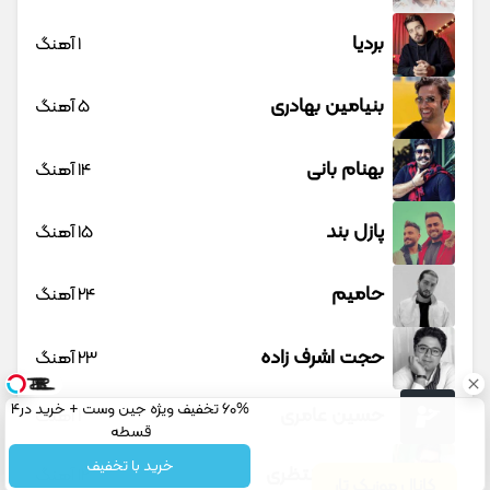
بردیا
1 آهنگ
بنیامین بهادری
5 آهنگ
بهنام بانی
14 آهنگ
پازل بند
15 آهنگ
حامیم
24 آهنگ
حجت اشرف زاده
23 آهنگ
60% تخفیف ویژه جین وست + خرید در4
حسین عامری
1 آهنگ
قسطه
خرید با تخفیف
حسین منتظری
12 آهنگ
کانال موزیک تار