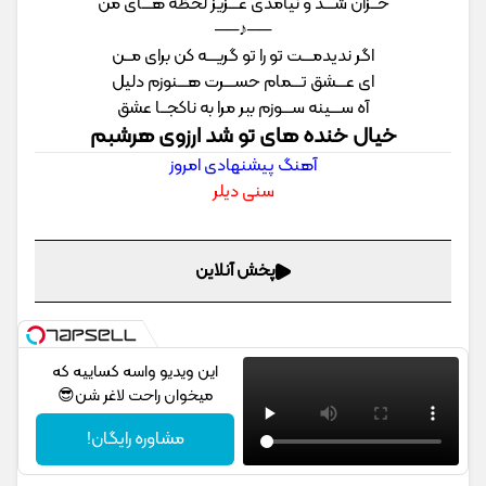
خــزان شـــد و نیامدی عـــزیز لحظه هـــای من
──♪──
اگر ندیدمـــت تو را تو گریـــه کن برای مــن
ای عـــشق تـــمام حســـرت هـــنوزم دلیل
آه ســـینه ســـوزم ببر مرا به ناکجــا عشق
خیال خنده های تو شد ارزوی هرشبم
آهنگ پیشنهادی امروز
سنی دیلر
پخش آنلاین
این ویدیو واسه کساییه که
میخوان راحت لاغر شن😎
مشاوره رایگان!