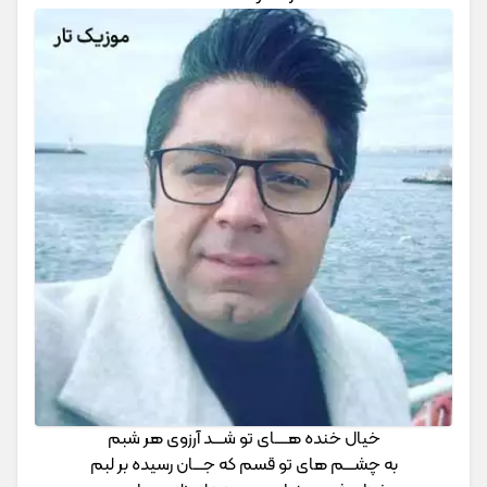
خیال خنده هــــای تو شـــد آرزوی هر شبم
به چشـــم های تو قسم که جـــان رسیده بر لبم