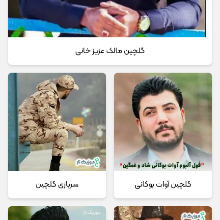
گلچین مالک عزیز خانی
گلچین آوات بوکانی
سربازی گلچین