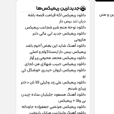
جدیدترین ریمیکس‌ها
الی MP3 با پخش آنلاین و متن
دانلود ریمیکس اگه قیامت قصه باشه
دیان تند بیس دار
دانلود نوحه منم شیر شجاعت ریمیکس
دانلود ریمیکس جدید ابی عالی دلبر
مازرونی
دانلود آهنگ شاید این بغض آخرم باشد
ریمیکس بیس دار اینستاگرام و اصلی
دانلود ریمیکس محمد محرمی زیر آوار
دانلود ریمیکس حبیب شهلای من کجای
دانلود ریمیکس کیوان حیدری خوشگل کی
تو
دانلود ریمیکس علی زند وکیلی لالا کن دختر
زیبای شبنم
دانلود آهنگ مسعود جلیلیان ساده چیدن
بی وفا + ریمیکس
دانلود ریمیکس مرتضی جعفرزاده جاودانه
دانلود آهنگ ولنتاینت مبارک پایتخت