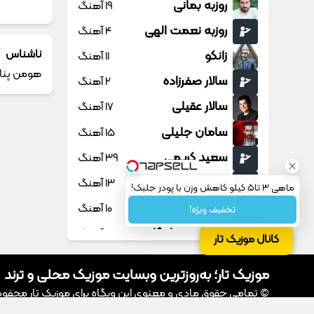
روزبه بمانی
19 آهنگ
روزبه نعمت الهی
4 آهنگ
ناشناس
زانکو
11 آهنگ
هومن پنا
سالار صفرزاده
2 آهنگ
سالار عقیلی
17 آهنگ
سامان جلیلی
15 آهنگ
سعید کریمی
39 آهنگ
سعید محمدی
13 آهنگ
ماهی 3 تا5 کیلو کاهش وزن با پودر جلبک!
سهراب پاکزاد
10 آهنگ
تخفیف ویژه!
سهیل مهرزادگان
20 آهنگ
کانال موزیک تار
سیروان خسروی
3 آهنگ
موزیک تار؛ به‌روزترین وبسایت موزیک محلی و ترند
سینا پارسیان
13 آهنگ
© تمامی حقوق مادی و معنوی این وبگاه برای موزیک تار محفوظ اس
سینا پرسیان
1 آهنگ