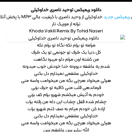
دانلود ریمیکس توحید ناصری خداوکیلی
ریمیکس جدید
خداوکیلی از وحید ناصری با کیفیت ع
ترانه از موزیک تار
Khoda Vakili Remix By Tohid Naseri
مرامه تو برام تکه نگاه تو برام تکه
کل دنیا یک طرف تو جونمی تو یک طرف
من کشته اون مرام دلو میبره نگاهت
شدم یه عاشقه دیوونه خدا خودش خوب میدونه
خداوکیلی عشقمی نمیذارم دل بکنی
هرکی میخواد هرچی بگه من میخوامت واسه منی
فرماندهی قلب منی کافیه تو حرف بزنی
خودم به آتیش میکشم شهرو برام کف بزنی
چشام شده قفل چشات این دله من رفته برات
اراده کن خودم میام به صف کنم شهرو برات
خداوکیلی عشقمی نمیذارم دل بکنی
هرکی میخواد هرچی بگه من میخوامت واسه منی
الله بیلیر سن عاشقم سن