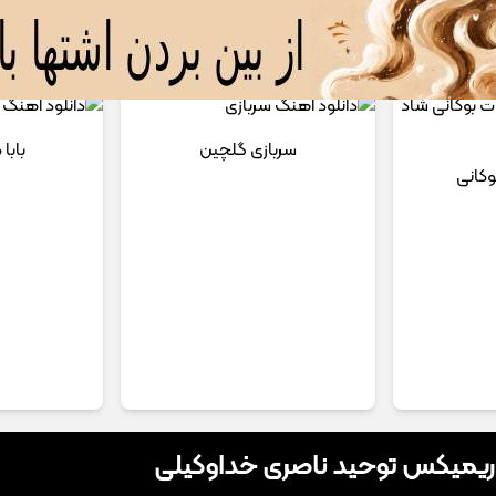
 مداحی
تماس با ما
سربازی گلچین
بابا
وکانی
 ریمیکس توحید ناصری خداوکیلی