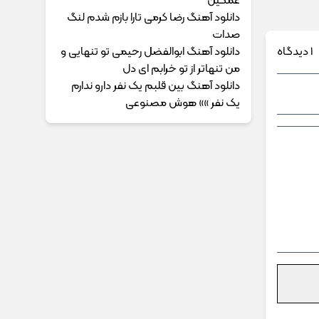
غمگین
دانلود آهنگ رضا کرمی تارا بازم شدم لنگ
صدات
1 دیدگاه
دانلود آهنگ ابوالفضل رحیمی ﺗﻮ ﺗﻨﻬﺎﻳﻰ و
ﻣﻦ ﺗﻨﻬﺎﺗﺮ از ﺗﻮ ﺧﺮاﺑﻢ ای دل
دانلود آهنگ بین قلبم یک نفر دارو ندارم
یک نفر »» هوش مصنوعی