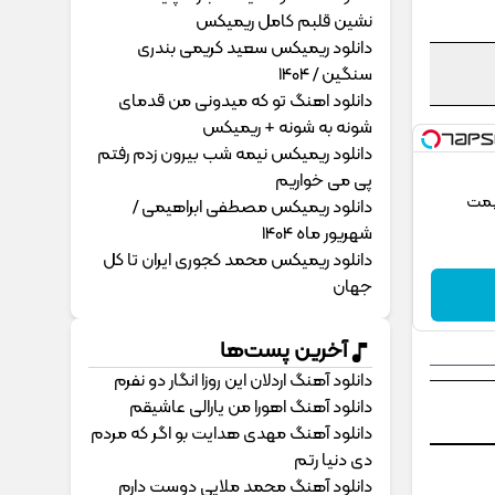
نشین قلبم کامل ریمیکس
دانلود ریمیکس سعید کریمی بندری
سنگین / 1404
دانلود اهنگ تو که میدونی من قدمای
شونه به شونه + ریمیکس
دانلود ریمیکس نیمه شب بیرون زدم رفتم
پی می خواریم
یمت
دانلود ریمیکس مصطفی ابراهیمی /
شهریور ماه 1404
دانلود ریمیکس محمد کجوری ایران تا کل
جهان
آخرین پست‌ها
دانلود آهنگ اردلان این روزا انگار دو نفرم
دانلود آهنگ اهورا من یارالی عاشیقم
دانلود آهنگ مهدی هدایت بو اگر که مردم
دی دنیا رتم
دانلود آهنگ محمد ملایی دوﺳﺖ دارم