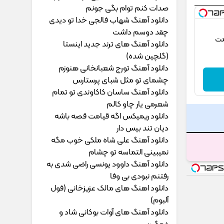
ﺻﺪات ﻛﻨﻢ ﺗﻮام ﺑﮕﻰ ﺟﻮﻧﻢ
دانلود آهنگ شهاب فالجی خدا تو دیدی
چقد دوسم داشت
مت
دانلود آهنگ های ترند جدید اینستا
(گلچین شده)
دانلود آهنگ تورج شعبانخانی هنوزم
چشمای تو مثل شبای پرستارس
دانلود آهنگ ساسان کاکاوندی تو تمام
شعرمی یار چاو کالم
دانلود ریمیکس اگه قیامت قصه باشه
دیان تند بیس دار
دانلود آهنگ علی شاه ملکی خوب مگه
نمیبینی التماسه تو چشام
دانلود آهنگ داوود یونسی راﺿﻰ ﺷﺪی ﺑﻪ
رﻓﺘﻨﻢ ﻧﺒﻮدی ﺑﻰ وﻓﺎ
دانلود اهنگ های مالک عزیزخانی (فول
آلبوم)
دانلود آهنگ های آوات بوکانی شاد و