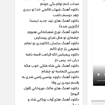
ﺻﺪات ﻛﻨﻢ ﺗﻮام ﺑﮕﻰ ﺟﻮﻧﻢ
دانلود آهنگ شهاب فالجی خدا تو دیدی
چقد دوسم داشت
دانلود آهنگ های ترند جدید اینستا
(گلچین شده)
دانلود آهنگ تورج شعبانخانی هنوزم
چشمای تو مثل شبای پرستارس
دانلود آهنگ ساسان کاکاوندی تو تمام
شعرمی یار چاو کالم
دانلود ریمیکس اگه قیامت قصه باشه
دیان تند بیس دار
دانلود آهنگ علی شاه ملکی خوب مگه
نمیبینی التماسه تو چشام
دانلود آهنگ داوود یونسی راﺿﻰ ﺷﺪی ﺑﻪ
رﻓﺘﻨﻢ ﻧﺒﻮدی ﺑﻰ وﻓﺎ
دانلود اهنگ های مالک عزیزخانی (فول
آلبوم)
دانلود آهنگ های آوات بوکانی شاد و