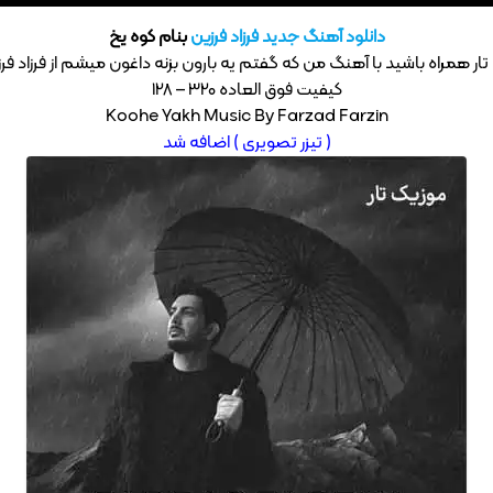
دانلود آهنگ جدید
فرزاد فرزین
بنام کوه یخ
تار همراه باشید با آهنگ من که گفتم یه بارون بزنه داغون میشم از فرزاد فرز
کیفیت فوق العاده 320 – 128
Koohe Yakh Music By Farzad Farzin
( تیزر تصویری ) اضافه شد