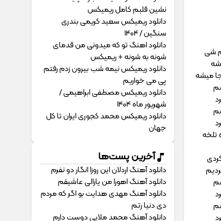
نشین قلبم کامل ریمیکس
دانلود ریمیکس سعید کریمی بندری
سنگین / 1404
دانلود اهنگ تو که میدونی من قدمای
بم شی
شونه به شونه + ریمیکس
یشه
دانلود ریمیکس نیمه شب بیرون زدم رفتم
جا میشه
پی می خواریم
شم
دانلود ریمیکس مصطفی ابراهیمی /
د
شهریور ماه 1404
شم
دانلود ریمیکس محمد کجوری ایران تا کل
د
جهان
 تلخه
آخرین پست‌ها
کردی
دانلود آهنگ اردلان این روزا انگار دو نفرم
ردیم
دانلود آهنگ اهورا من یارالی عاشیقم
شم
دانلود آهنگ مهدی هدایت بو اگر که مردم
د
دی دنیا رتم
شم
دانلود آهنگ محمد ملایی دوﺳﺖ دارم
د