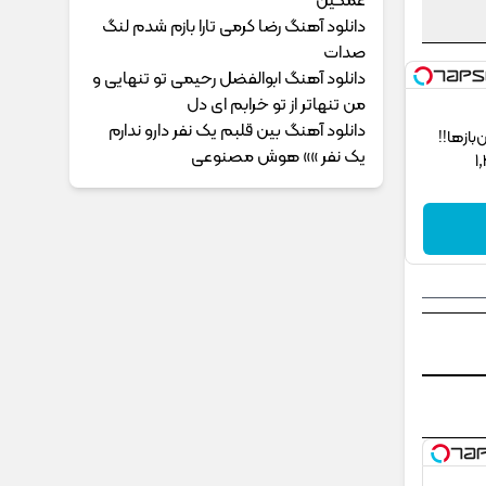
غمگین
دانلود آهنگ رضا کرمی تارا بازم شدم لنگ
صدات
دانلود آهنگ ابوالفضل رحیمی ﺗﻮ ﺗﻨﻬﺎﻳﻰ و
ﻣﻦ ﺗﻨﻬﺎﺗﺮ از ﺗﻮ ﺧﺮاﺑﻢ ای دل
دانلود آهنگ بین قلبم یک نفر دارو ندارم
ز‌ها!!
یک نفر »» هوش مصنوعی