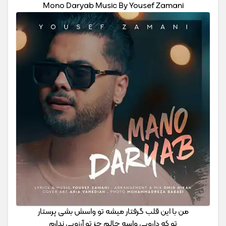
Mono Daryab Music By Yousef Zamani
من با این قلب گرفتار میشه تو واسش بشی پرستار
تو که دارویی واسه حالم جز تو آرزویی ندارم