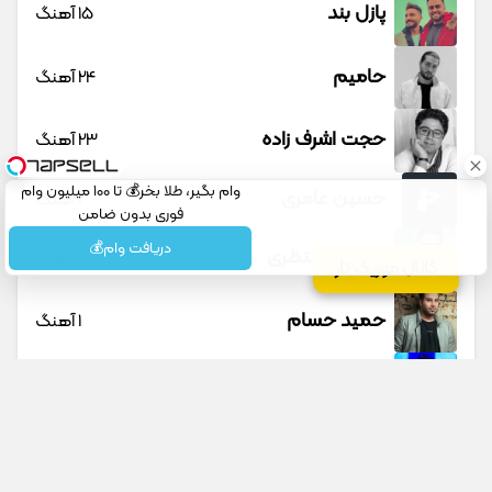
پازل بند
15 آهنگ
حامیم
24 آهنگ
حجت اشرف زاده
23 آهنگ
وام بگیر، طلا بخر💰 تا 100 میلیون وام
حسین عامری
1 آهنگ
فوری بدون ضامن
دریافت وام💰
حسین منتظری
12 آهنگ
کانال موزیک تار
حمید حسام
1 آهنگ
حمید عسکری
9 آهنگ
حمید هیراد
45 آهنگ