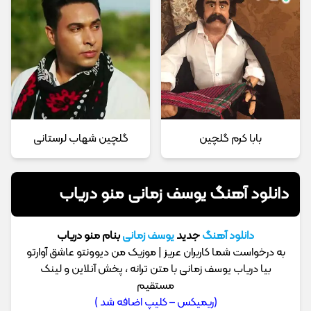
بابا کرم گلچین
گلچین شهاب لرستانی
دانلود آهنگ یوسف زمانی منو دریاب
دانلود آهنگ
جدید
یوسف زمانی
بنام منو دریاب
به درخواست شما کاربران عریز | موزیک من دیوونتو عاشق آوارتو
بیا دریاب یوسف زمانی با متن ترانه ، پخش آنلاین و لینک
مستقیم
(ریمیکس – کلیپ اضافه شد )