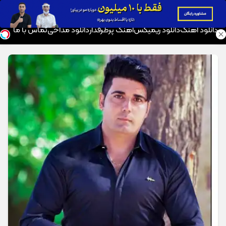
موزیک تار
دانلود آهنگ
دانلود ریمیکس
آهنگ پرطرفدار
دانلود مداحی
تماس با ما