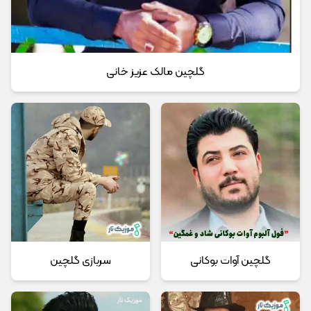
گلچین مالک عزیز خانی
گلچین آوات بوکانی
سربازی گلچین