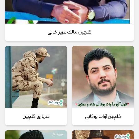
گلچین مالک عزیز خانی
گلچین آوات بوکانی
سربازی گلچین