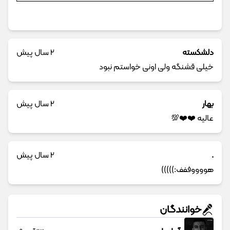
دلشکسته
2 سال پیش
خیلی قشنگه ولی اونی خواستم نبود
بهار
2 سال پیش
عالیه ❤️❤️💯
.
2 سال پیش
هووووففف:)))))
خوانندگان