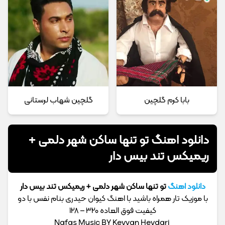
بابا کرم گلچین
گلچین شهاب لرستانی
دانلود اهنگ تو تنها ساکن شهر دلمی +
ریمیکس تند بیس دار
دانلود اهنگ
تو تنها ساکن شهر دلمی + ریمیکس تند بیس دار
با موزیک تار همراه باشید با اهنگ کیوان حیدری بنام نفس با دو
کیفیت فوق العاده 320 – 128
Nafas Music BY Keyvan Heydari