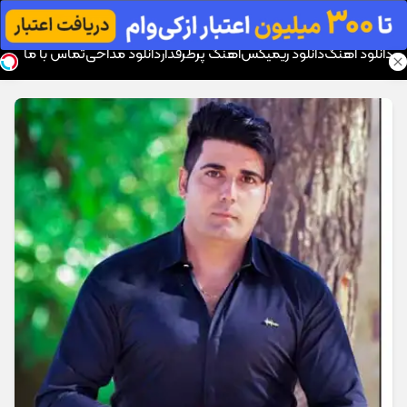
موزیک تار
دانلود آهنگ
دانلود ریمیکس
آهنگ پرطرفدار
دانلود مداحی
تماس با ما