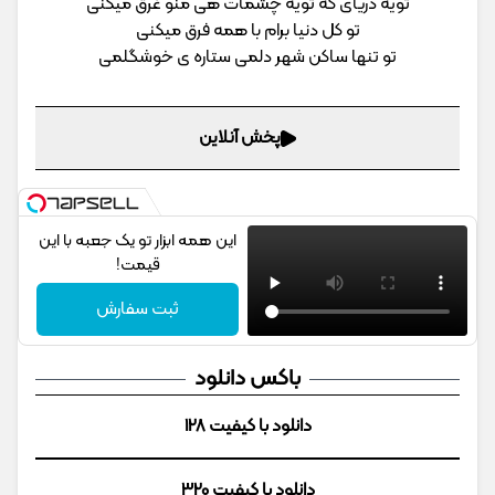
تویه دریای که تویه چشمات هی منو غرق میکنی
تو کل دنیا برام با همه فرق میکنی
تو تنها ساکن شهر دلمی ستاره ی خوشگلمی
پخش آنلاین
این همه ابزار تو یک جعبه با این
قیمت!
ثبت سفارش
باکس دانلود
دانلود با کیفیت 128
دانلود با کیفیت 320