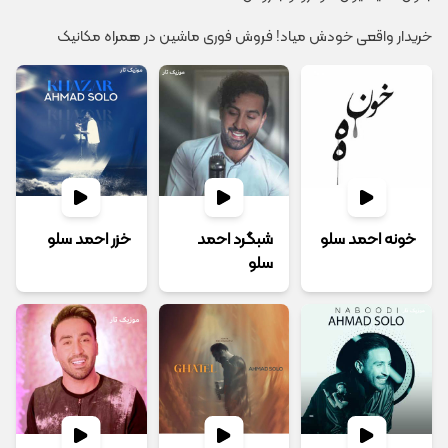
خریدار واقعی خودش میاد! فروش فوری ماشین در همراه مکانیک
خونه احمد سلو
شبگرد احمد
خزر احمد سلو
سلو