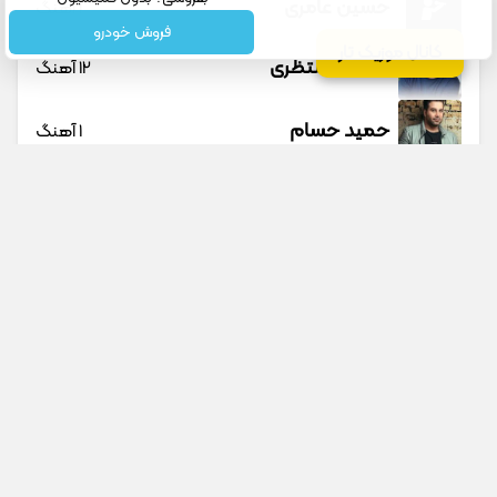
حسین عامری
1 آهنگ
فروش خودرو
کانال موزیک تار
حسین منتظری
12 آهنگ
حمید حسام
1 آهنگ
حمید عسکری
9 آهنگ
حمید هیراد
45 آهنگ
دانوش
9 آهنگ
جستجو در سایت
جستجو در گوگل
داوود یونسی
40 آهنگ
پیشنهادی
راغب
27 آهنگ
ادا سینا پارسیان