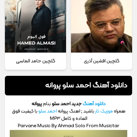
گلچین افشین آذری
گلچین حامد الماسی
دانلود آهنگ احمد سلو پروانه
دانلود آهنگ
جدید احمد سلو
بنام
پروانه
همراه
موزیک تار
باشید ; اهنگ پروانه
احمد سلو
با کیفیت فوق
العاده و کامل MP3
Parvane Music By Ahmad Solo From Musictar