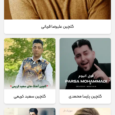
گلچین علیرضا قربانی
گلچین پارسا محمدی
گلچین سعید کریمی