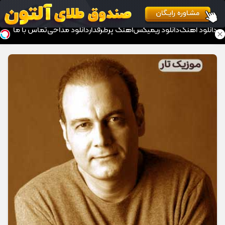
موزیک تار
دانلود آهنگ
دانلود ریمیکس
آهنگ پرطرفدار
دانلود مداحی
تماس با ما