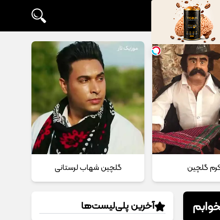
 کرم گلچین
گلچین شهاب لرستانی
خوابم
آخرین پلی‌لیست‌ها