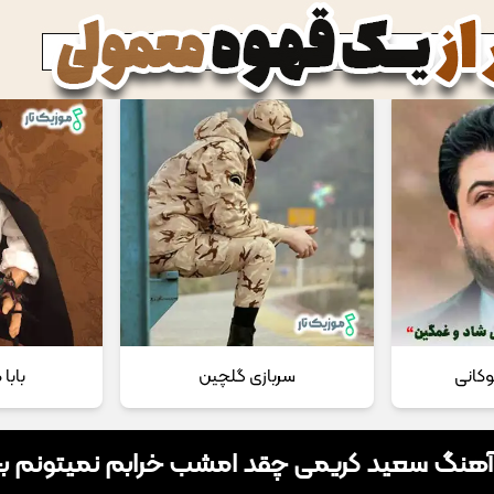
 مداحی
تماس با ما
وکانی
سربازی گلچین
بابا
 آهنگ سعید کریمی چقد امشب خرابم نمیتونم ب