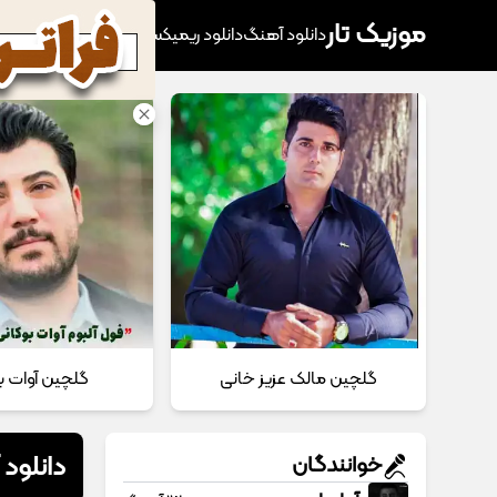
موزیک تار
دانلود آهنگ
دانلود ریمیکس
آهنگ پرطرفدار
دانلود
گلچین مالک عزیز خانی
گلچین آوات ب
دانلود
خوانندگان