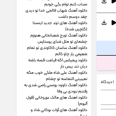
ﺻﺪات ﻛﻨﻢ ﺗﻮام ﺑﮕﻰ ﺟﻮﻧﻢ
دانلود آهنگ شهاب فالجی خدا تو دیدی
چقد دوسم داشت
دانلود آهنگ های ترند جدید اینستا
(گلچین شده)
دانلود آهنگ تورج شعبانخانی هنوزم
چشمای تو مثل شبای پرستارس
دانلود آهنگ ساسان کاکاوندی تو تمام
شعرمی یار چاو کالم
دانلود ریمیکس اگه قیامت قصه باشه
دیان تند بیس دار
دانلود آهنگ علی شاه ملکی خوب مگه
نمیبینی التماسه تو چشام
1 دیدگاه
دانلود آهنگ داوود یونسی راﺿﻰ ﺷﺪی ﺑﻪ
رﻓﺘﻨﻢ ﻧﺒﻮدی ﺑﻰ وﻓﺎ
دانلود اهنگ های مالک عزیزخانی (فول
آلبوم)
دانلود آهنگ های آوات بوکانی شاد و