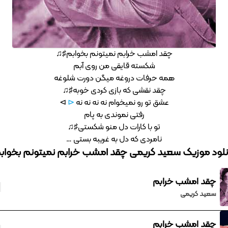
چقد امشب خرابم نمیتونم بخوابم♯♫
شکسته قایقی من روی آبم
همه حرفات دروغه میگن دورت شلوغه
چقد نقشی که بازی کردی خوبه♯♫
عشق تو رو نمیخوام نه نه نه نه
⊲
⊳
رفتی نموندی به پام
تو با کارات دل منو شکستی♯♫
نامردی که دل به غریبه بستی …
نلود موزیک سعید کریمی چقد امشب خرابم نمیتونم بخواب
چقد امشب خرابم
سعید کریمی
چقد امشب خرابم