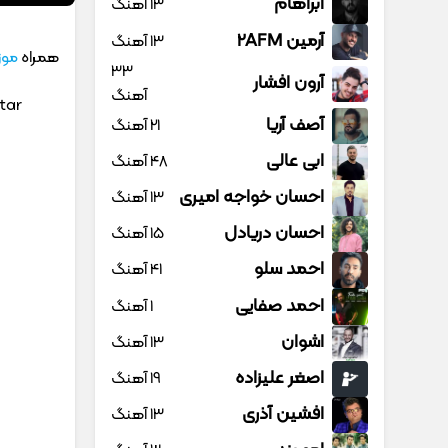
آبراهام
13 آهنگ
آرمین 2AFM
13 آهنگ
همراه
موز
33
آرون افشار
آهنگ
tar
آصف آریا
21 آهنگ
ابی عالی
48 آهنگ
احسان خواجه امیری
13 آهنگ
احسان دریادل
15 آهنگ
احمد سلو
41 آهنگ
احمد صفایی
1 آهنگ
اشوان
13 آهنگ
اصغر علیزاده
19 آهنگ
افشین آذری
13 آهنگ