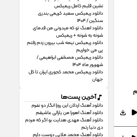
نشین قلبم کامل ریمیکس
دانلود ریمیکس سعید کریمی بندری
سنگین / 1404
دانلود اهنگ تو که میدونی من قدمای
شونه به شونه + ریمیکس
دانلود ریمیکس نیمه شب بیرون زدم رفتم
پی می خواریم
دانلود ریمیکس مصطفی ابراهیمی /
شهریور ماه 1404
دانلود ریمیکس محمد کجوری ایران تا کل
جهان
م
آخرین پست‌ها
دانلود آهنگ اردلان این روزا انگار دو نفرم
دانلود آهنگ اهورا من یارالی عاشیقم
دانلود آهنگ مهدی هدایت بو اگر که مردم
دی دنیا رتم
دانلود آهنگ محمد ملایی دوﺳﺖ دارم