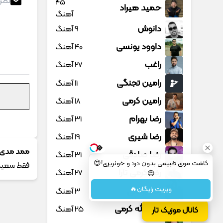
45
حمید هیراد
آهنگ
دانوش
9 آهنگ
داوود یونسی
40 آهنگ
راغب
27 آهنگ
رامین تجنگی
11 آهنگ
رامین کرمی
18 آهنگ
رضا بهرام
31 آهنگ
رضا شیری
19 آهنگ
ممد مدی
رضا صادقی
31 آهنگ
کاشت موی طبیعی بدون درد و خونریزی!😍
فقط سعید
رضا کرمی تارا
27 آهنگ
😍
ویزیت رایگان🔥
رضا یزدانی
3 آهنگ
روح الله کرمی
25 آهنگ
کانال موزیک تار