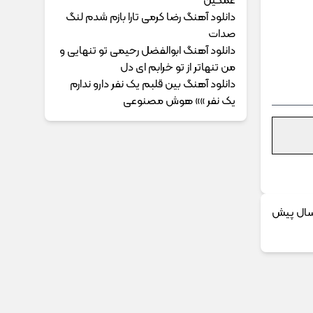
غمگین
دانلود آهنگ رضا کرمی تارا بازم شدم لنگ
صدات
دانلود آهنگ ابوالفضل رحیمی ﺗﻮ ﺗﻨﻬﺎﻳﻰ و
ﻣﻦ ﺗﻨﻬﺎﺗﺮ از ﺗﻮ ﺧﺮاﺑﻢ ای دل
دانلود آهنگ بین قلبم یک نفر دارو ندارم
یک نفر »» هوش مصنوعی