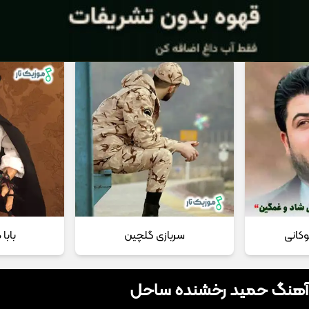
 مداحی
تماس با ما
وکانی
سربازی گلچین
بابا
 آهنگ حمید رخشنده ساحل