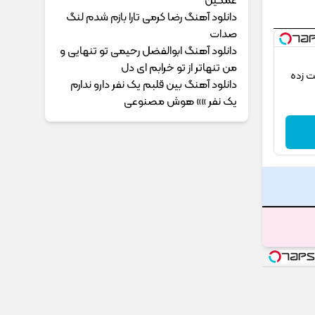
غمگین
دانلود آهنگ رضا کرمی تارا بازم شدم لنگ
صدات
دانلود آهنگ ابوالفضل رحیمی ﺗﻮ ﺗﻨﻬﺎﻳﻰ و
ﻣﻦ ﺗﻨﻬﺎﺗﺮ از ﺗﻮ ﺧﺮاﺑﻢ ای دل
2026 که شگفت زده
دانلود آهنگ بین قلبم یک نفر دارو ندارم
یک نفر »» هوش مصنوعی