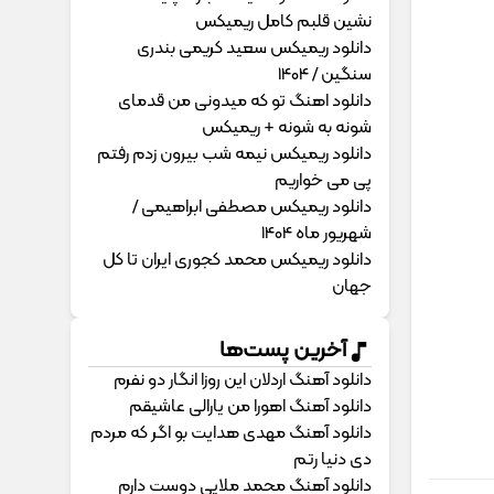
نشین قلبم کامل ریمیکس
دانلود ریمیکس سعید کریمی بندری
سنگین / 1404
دانلود اهنگ تو که میدونی من قدمای
شونه به شونه + ریمیکس
دانلود ریمیکس نیمه شب بیرون زدم رفتم
پی می خواریم
دانلود ریمیکس مصطفی ابراهیمی /
شهریور ماه 1404
دانلود ریمیکس محمد کجوری ایران تا کل
جهان
آخرین پست‌ها
دانلود آهنگ اردلان این روزا انگار دو نفرم
دانلود آهنگ اهورا من یارالی عاشیقم
دانلود آهنگ مهدی هدایت بو اگر که مردم
دی دنیا رتم
دانلود آهنگ محمد ملایی دوﺳﺖ دارم