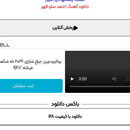
دانلود آهنگ احمد سلو قهر
پخش آنلاین
پرکاربردترین چراغ شارژ
میکنه 💡😍
ثبت سفارش
باکس دانلود
دانلود با کیفیت 128