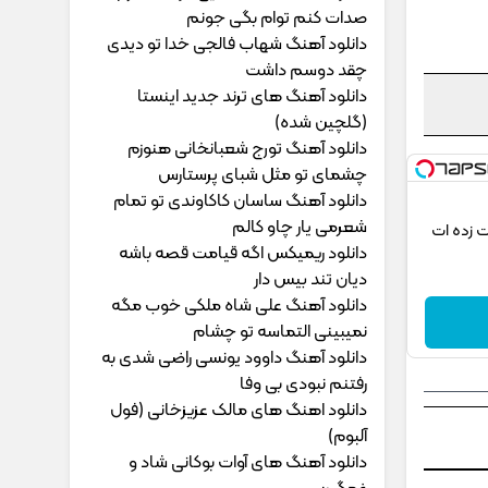
ﺻﺪات ﻛﻨﻢ ﺗﻮام ﺑﮕﻰ ﺟﻮﻧﻢ
دانلود آهنگ شهاب فالجی خدا تو دیدی
چقد دوسم داشت
دانلود آهنگ های ترند جدید اینستا
(گلچین شده)
دانلود آهنگ تورج شعبانخانی هنوزم
چشمای تو مثل شبای پرستارس
دانلود آهنگ ساسان کاکاوندی تو تمام
شعرمی یار چاو کالم
ی 2026 که شگفت زده ات
دانلود ریمیکس اگه قیامت قصه باشه
دیان تند بیس دار
دانلود آهنگ علی شاه ملکی خوب مگه
نمیبینی التماسه تو چشام
دانلود آهنگ داوود یونسی راﺿﻰ ﺷﺪی ﺑﻪ
رﻓﺘﻨﻢ ﻧﺒﻮدی ﺑﻰ وﻓﺎ
دانلود اهنگ های مالک عزیزخانی (فول
آلبوم)
دانلود آهنگ های آوات بوکانی شاد و