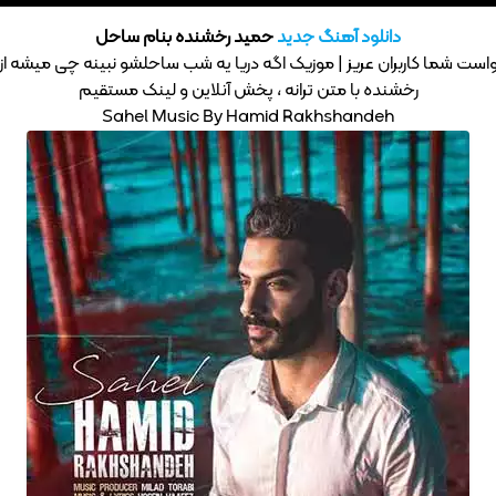
دانلود آهنگ جدید
حمید رخشنده بنام ساحل
واست شما کاربران عریز | موزیک اگه دریا یه شب ساحلشو نبینه چی میشه از
رخشنده با متن ترانه ، پخش آنلاین و لینک مستقیم
Sahel Music By Hamid Rakhshandeh