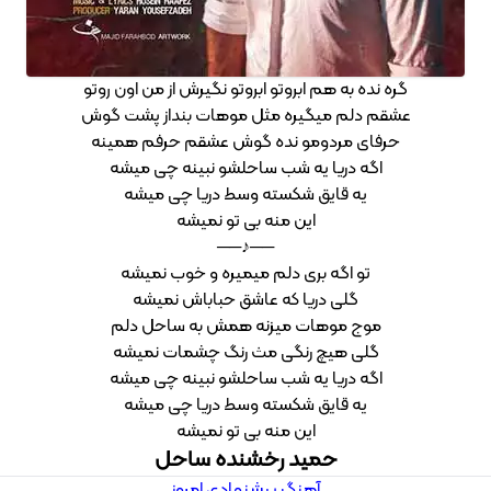
گره نده به هم ابروتو ابروتو نگیرش از من اون روتو
عشقم دلم میگیره مثل موهات بنداز پشت گوش
حرفای مردومو نده گوش عشقم حرفم همینه
اگه دریا یه شب ساحلشو نبینه چی میشه
یه قایق شکسته وسط دریا چی میشه
این منه بی تو نمیشه
──♪──
تو اگه بری دلم میمیره و خوب نمیشه
گلی دریا که عاشق حباباش نمیشه
موج موهات میزنه همش به ساحل دلم
گلی هیچ رنگی مث رنگ چشمات نمیشه
اگه دریا یه شب ساحلشو نبینه چی میشه
یه قایق شکسته وسط دریا چی میشه
این منه بی تو نمیشه
حمید رخشنده ساحل
آهنگ پیشنهادی امروز