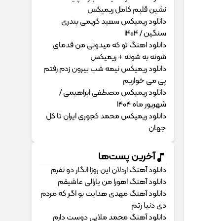
نشین قلبم کامل ریمیکس
دانلود ریمیکس سعید کریمی بندری
سنگین / 1404
دانلود اهنگ تو که میدونی من قدمای
شونه به شونه + ریمیکس
دانلود ریمیکس نیمه شب بیرون زدم رفتم
پی می خواریم
دانلود ریمیکس مصطفی ابراهیمی /
شهریور ماه 1404
دانلود ریمیکس محمد کجوری ایران تا کل
جهان
آخرین پست‌ها
دانلود آهنگ اردلان این روزا انگار دو نفرم
دانلود آهنگ اهورا من یارالی عاشیقم
دانلود آهنگ مهدی هدایت بو اگر که مردم
دی دنیا رتم
دانلود آهنگ محمد ملایی دوﺳﺖ دارم