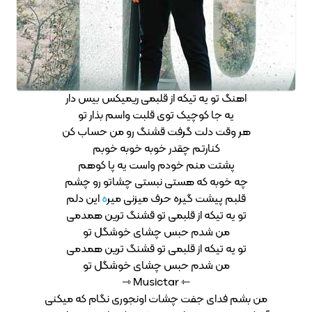
اهنگ تو یه تیکه از قلبمی ریمیکس بیس دار
یه جا کوچیک توی قلبت واسم بذار تو
هر وقت دلت گرفت قشنگ رو من حساب کن
کنارتم چقدر خوبه خوبه خوبم
پشتت منم خودم واست یه پا کوهم
چه خوبه که هستی نبستی چشاتو رو چشم
قلبم پیشت گیره حرف میزنی میر
ه
این دلم
تو یه تیکه از قلبمی تو قشنگ ترین همدمی
من شدم حبس چشای خوشگل تو
تو یه تیکه از قلبمی تو قشنگ ترین همدمی
من شدم حبس چشای خوشگل تو
⇽ Musictar ⇾
من بشم فدای جفت چشات اونجوری نگام که میکنی