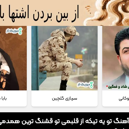
 مداحی
تماس با ما
وکانی
سربازی گلچین
بابا
 آهنگ تو یه تیکه از قلبمی تو قشنگ ترین همدمی