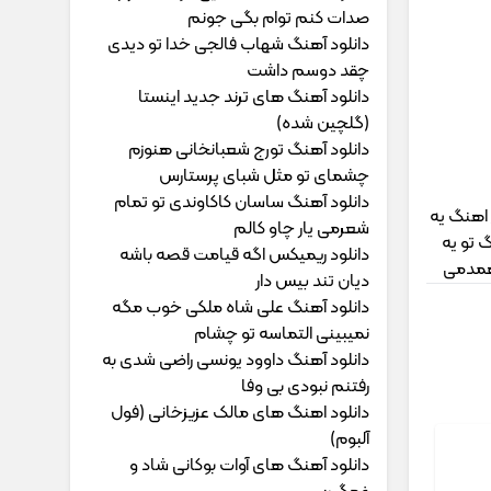
ﺻﺪات ﻛﻨﻢ ﺗﻮام ﺑﮕﻰ ﺟﻮﻧﻢ
دانلود آهنگ شهاب فالجی خدا تو دیدی
چقد دوسم داشت
دانلود آهنگ های ترند جدید اینستا
(گلچین شده)
دانلود آهنگ تورج شعبانخانی هنوزم
چشمای تو مثل شبای پرستارس
دانلود آهنگ ساسان کاکاوندی تو تمام
 اهنگ یه
شعرمی یار چاو کالم
 تو یه
دانلود ریمیکس اگه قیامت قصه باشه
 همدمی
دیان تند بیس دار
دانلود آهنگ علی شاه ملکی خوب مگه
نمیبینی التماسه تو چشام
دانلود آهنگ داوود یونسی راﺿﻰ ﺷﺪی ﺑﻪ
رﻓﺘﻨﻢ ﻧﺒﻮدی ﺑﻰ وﻓﺎ
دانلود اهنگ های مالک عزیزخانی (فول
آلبوم)
دانلود آهنگ های آوات بوکانی شاد و