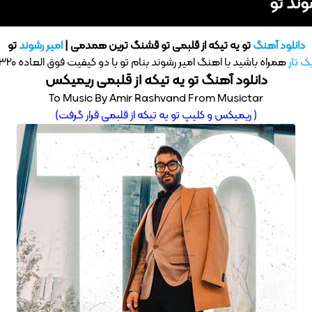
وند تو
دانلود آهنگ
تو یه تیکه از قلبمی تو قشنگ ترین همدمی |
امیر رشوند
تو
ک تار
همراه باشید با اهنگ امیر رشوند بنام تو با دو کیفیت فوق العاده 320 – 128
دانلود آهنگ تو یه تیکه از قلبمی ریمیکس
To Music By Amir Rashvand From Musictar
( ریمیکس و کلیپ تو یه تیکه از قلبمی قرار گرفت)