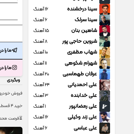
سینا درخشنده
16 آهنگ
سینا سرلک
6 آهنگ
شاهین بنان
15 آهنگ
شروین حاجی پور
8 آهنگ
ما را د
شهاب مظفری
10 آهنگ
شهرام شکوهی
11 آهنگ
ما را د
عرفان طهماسبی
20 آهنگ
وبگردی
علی احمدیانی
24 آهنگ
فروش خودروی 
علی خدابنده
3 آهنگ
علی رمضانپور
خرید 4 قسطه اینترنت پیشگامان ☎️ بدون نیاز به تلفن
1 آهنگ
علی زند وکیلی
16 آهنگ
⏳فرصت محدود!! 3000گیگ اینترنت خانگی 180 روزه ف
علی عباسی
6 آهنگ