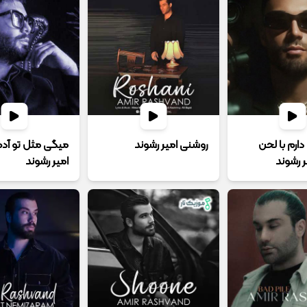
ارم با لحن
روشنی امیر رشوند
میگی مثل تو آدم
 رشوند
امیر رشوند