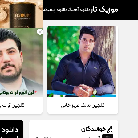
موزیک تار
دانلود آهنگ
دانلود ریمیکس
آهنگ پرطرفدار
دانلود
گلچین مالک عزیز خانی
گلچین آوات ب
دانلود
خوانندگان