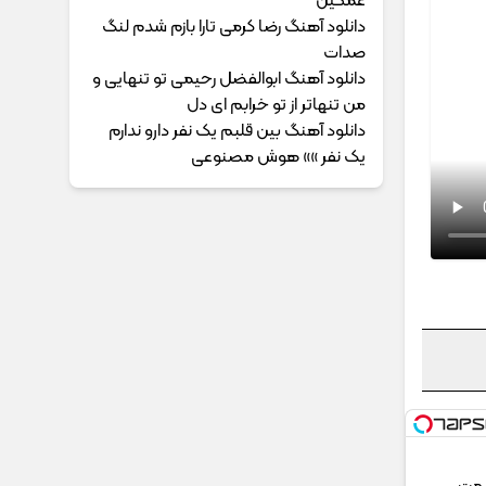
غمگین
دانلود آهنگ رضا کرمی تارا بازم شدم لنگ
صدات
دانلود آهنگ ابوالفضل رحیمی ﺗﻮ ﺗﻨﻬﺎﻳﻰ و
ﻣﻦ ﺗﻨﻬﺎﺗﺮ از ﺗﻮ ﺧﺮاﺑﻢ ای دل
دانلود آهنگ بین قلبم یک نفر دارو ندارم
یک نفر »» هوش مصنوعی