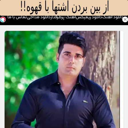
موزیک تار
دانلود آهنگ
دانلود ریمیکس
آهنگ پرطرفدار
دانلود مداحی
تماس با ما