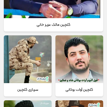
گلچین مالک عزیز خانی
گلچین آوات بوکانی
سربازی گلچین