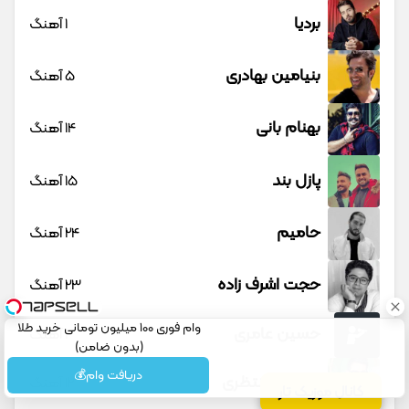
بردیا
1 آهنگ
بنیامین بهادری
5 آهنگ
بهنام بانی
14 آهنگ
پازل بند
15 آهنگ
حامیم
24 آهنگ
حجت اشرف زاده
23 آهنگ
وام فوری 100 میلیون تومانی خرید طلا
حسین عامری
1 آهنگ
(بدون ضامن)
دریافت وام💰
حسین منتظری
12 آهنگ
کانال موزیک تار