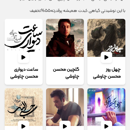
با این نوشیدنی گیاهی کبدت همیشه پرقدرته55%تخفیف
چهل روز
گلچین محسن
ساعت دیواری
محسن چاوشی
چاوشی
محسن چاوشی