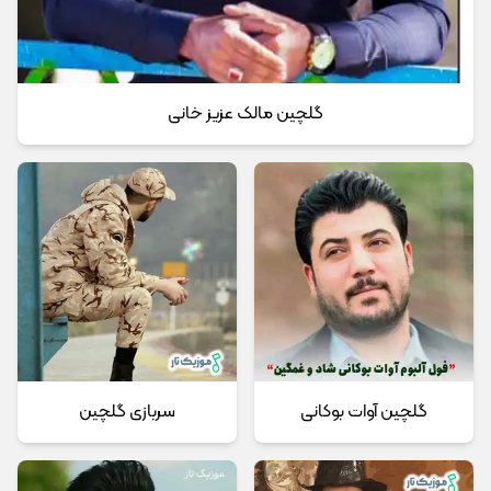
گلچین مالک عزیز خانی
گلچین آوات بوکانی
سربازی گلچین