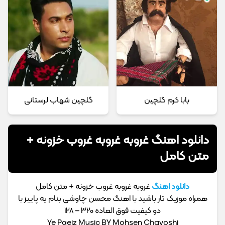
بابا کرم گلچین
گلچین شهاب لرستانی
دانلود اهنگ غروبه غروبه غروب خزونه +
متن کامل
دانلود اهنگ
غروبه غروبه غروب خزونه + متن کامل
همراه موزیک تار باشید با اهنگ محسن چاوشی بنام یه پاییز با
دو کیفیت فوق العاده 320 – 128
Ye Paeiz Music BY Mohsen Chavoshi