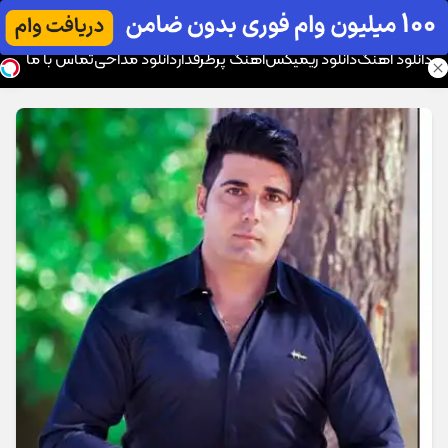
موزیک تار
دانلود آهنگ
دانلود ریمیکس
آهنگ پرطرفدار
دانلود مداحی
تماس با ما