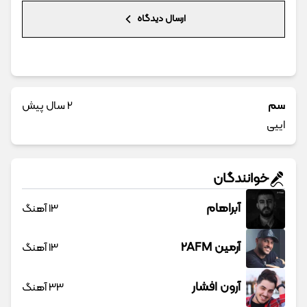
ارسال دیدگاه
سم
2 سال پیش
اییی
خوانندگان
آبراهام
13 آهنگ
آرمین 2AFM
13 آهنگ
آرون افشار
33 آهنگ