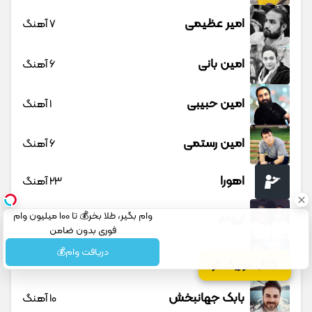
امیر عظیمی
7 آهنگ
امین بانی
6 آهنگ
امین حبیبی
1 آهنگ
امین رستمی
6 آهنگ
اهورا
23 آهنگ
وام بگیر، طلا بخر💰 تا 100 میلیون وام
ایهام
13 آهنگ
فوری بدون ضامن
دریافت وام💰
ایوان بند
13 آهنگ
کانال موزیک تار
بابک جهانبخش
10 آهنگ