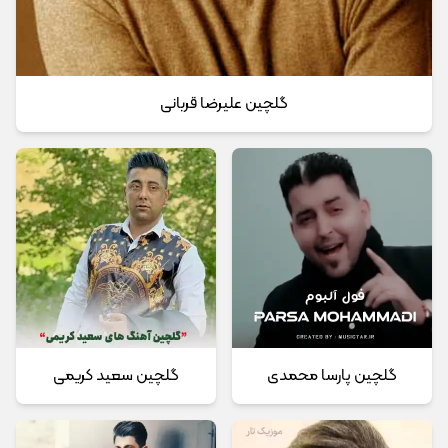
گلچین علیرضا قربانی
گلچین پارسا محمدی
گلچین سعید کریمی