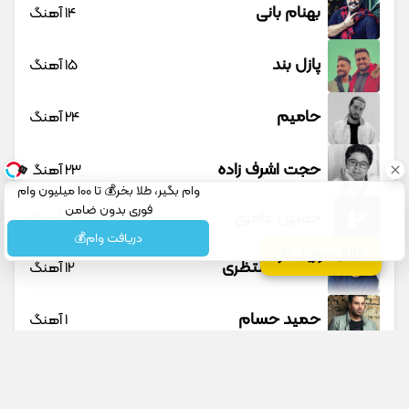
بهنام بانی
14 آهنگ
پازل بند
15 آهنگ
حامیم
24 آهنگ
حجت اشرف زاده
23 آهنگ
وام بگیر، طلا بخر💰 تا 100 میلیون وام
فوری بدون ضامن
حسین عامری
1 آهنگ
دریافت وام💰
کانال موزیک تار
حسین منتظری
12 آهنگ
حمید حسام
1 آهنگ
حمید عسکری
9 آهنگ