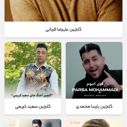
گلچین علیرضا قربانی
گلچین پارسا محمدی
گلچین سعید کریمی