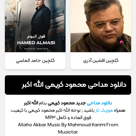
گلچین افشین آذری
گلچین حامد الماسی
دانلود مداحی محمود کریمی الله اکبر
دانلود مداحی
جدید محمود کریمی
بنام
الله اکبر
همراه
موزیک تار
باشید ; نوحه الله اکبر محمود کریمی با کیفیت
فوق العاده و کامل MP3
Allaho Akbar Music By Mahmoud Karimi From
Musictar