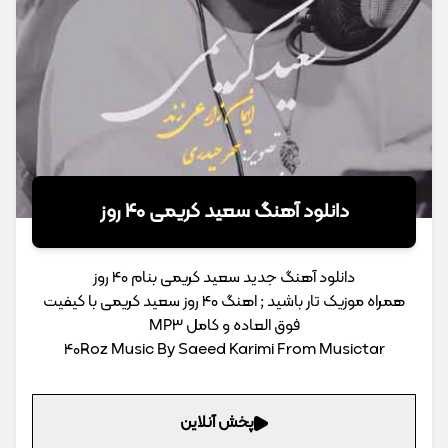
دانلود آهنگ سعید کریمی 40 روز
دانلود آهنگ جدید سعید کریمی بنام 40 روز
همراه موزیک تار باشید ; اهنگ 40 روز سعید کریمی با کیفیت
فوق العاده و کامل MP3
40Roz Music By Saeed Karimi From Musictar
پخش آنلاین