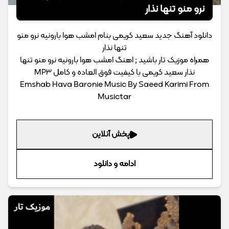
نرو منو تنها نذار
دانلود آهنگ جدید سعید کریمی بنام امشب هوا بارونیه نرو منو
تنها نذار
همراه موزیک تار باشید ; اهنگ امشب هوا بارونیه نرو منو تنها
نذار سعید کریمی با کیفیت فوق العاده و کامل MP3
Emshab Hava Baronie Music By Saeed Karimi From
Musictar
پخش آنلاین
ادامه و دانلود