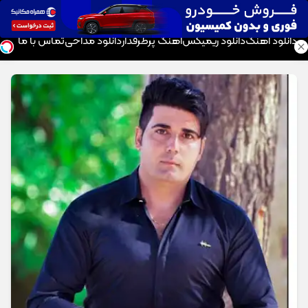
موزیک تار
دانلود آهنگ
دانلود ریمیکس
آهنگ پرطرفدار
دانلود مداحی
تماس با ما