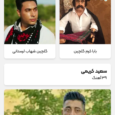
بابا کرم گلچین
گلچین شهاب لرستانی
سعید کریمی
39 آهنگ