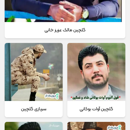
گلچین مالک عزیز خانی
گلچین آوات بوکانی
سربازی گلچین