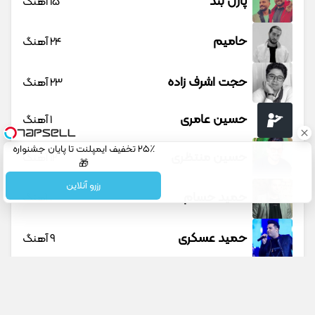
پازل بند
15 آهنگ
حامیم
24 آهنگ
حجت اشرف زاده
23 آهنگ
حسین عامری
1 آهنگ
۲۵٪ تخفیف ایمپلنت تا پایان جشنواره
حسین منتظری
12 آهنگ
🎁
رزرو آنلاین
حمید حسام
1 آهنگ
حمید عسکری
9 آهنگ
حمید هیراد
45 آهنگ