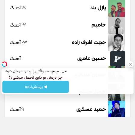
پازل بند
15 آهنگ
حامیم
24 آهنگ
حجت اشرف زاده
23 آهنگ
حسین عامری
1 آهنگ
من نمیفهمم وقتی زانو درد درمان داره،
حسین منتظری
12 آهنگ
چرا دردش رو داری تحمل میکنی؟❗
◀ پرسش‌نامه
حمید حسام
1 آهنگ
حمید عسکری
9 آهنگ
حمید هیراد
45 آهنگ