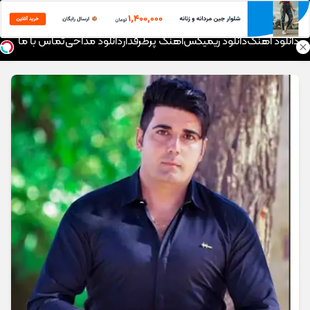
موزیک تار
دانلود آهنگ
دانلود ریمیکس
آهنگ پرطرفدار
دانلود مداحی
تماس با ما