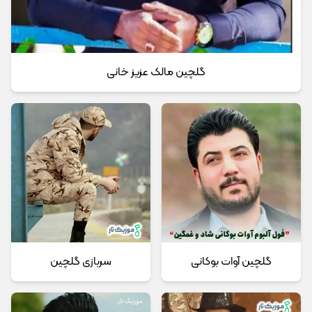
گلچین مالک عزیز خانی
گلچین آوات بوکانی
سربازی گلچین