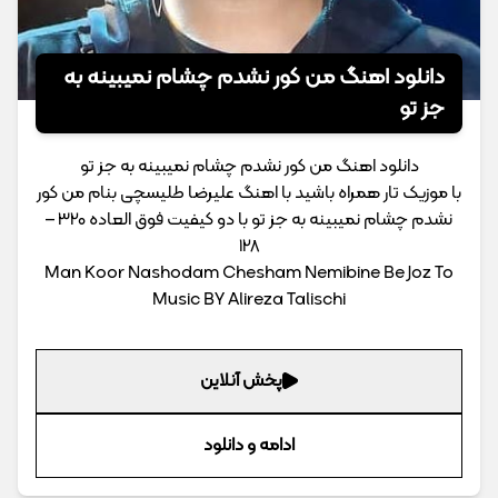
دانلود اهنگ من کور نشدم چشام نمیبینه به
جز تو
دانلود اهنگ من کور نشدم چشام نمیبینه به جز تو
با موزیک تار همراه باشید با اهنگ علیرضا طلیسچی بنام من کور
نشدم چشام نمیبینه به جز تو با دو کیفیت فوق العاده 320 –
128
Man Koor Nashodam Chesham Nemibine Be Joz To
Music BY Alireza Talischi
پخش آنلاین
ادامه و دانلود