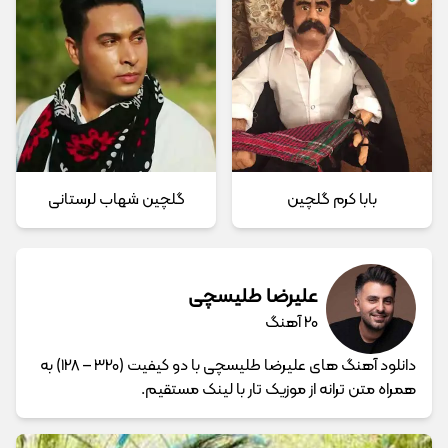
بابا کرم گلچین
گلچین شهاب لرستانی
علیرضا طلیسچی
20 آهنگ
دانلود آهنگ های علیرضا طلیسچی با دو کیفیت (320 – 128) به
همراه متن ترانه از موزیک تار با لینک مستقیم.