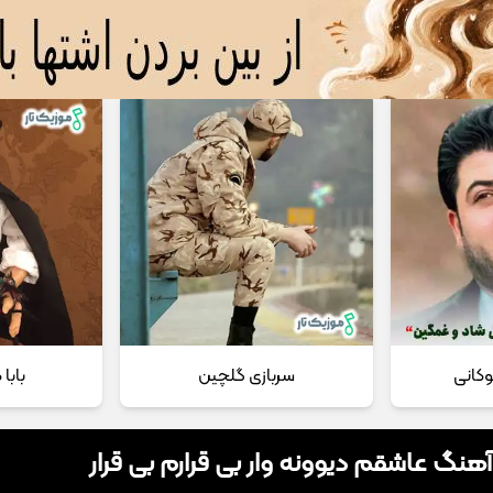
 مداحی
تماس با ما
وکانی
سربازی گلچین
بابا
آهنگ عاشقم دیوونه وار بی قرارم بی قرار