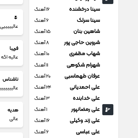
سینا درخشنده
16 آهنگ
🌷
سینا سرلک
6 آهنگ
عالیییییی
شاهین بنان
15 آهنگ
شروین حاجی پور
8 آهنگ
فریبا
شهاب مظفری
10 آهنگ
عالیه اگه
شهرام شکوهی
11 آهنگ
عرفان طهماسبی
20 آهنگ
ناشناس
علی احمدیانی
24 آهنگ
عالییییییی
علی خدابنده
3 آهنگ
علی رمضانپور
1 آهنگ
هدیه
عالی
علی زند وکیلی
16 آهنگ
علی عباسی
6 آهنگ