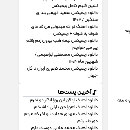
نشین قلبم کامل ریمیکس
دانلود ریمیکس سعید کریمی بندری
سنگین / 1404
دانلود اهنگ تو که میدونی من قدمای
چم
شونه به شونه + ریمیکس
دانلود ریمیکس نیمه شب بیرون زدم رفتم
پی می خواریم
دانلود ریمیکس مصطفی ابراهیمی /
شهریور ماه 1404
دانلود ریمیکس محمد کجوری ایران تا کل
جهان
آخرین پست‌ها
دانلود آهنگ اردلان این روزا انگار دو نفرم
اه منه
دانلود آهنگ اهورا من یارالی عاشیقم
دانلود آهنگ مهدی هدایت بو اگر که مردم
دی دنیا رتم
دانلود آهنگ محمد ملایی دوﺳﺖ دارم