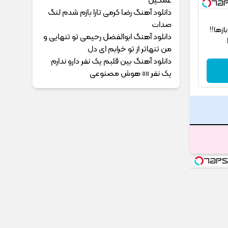
غمگین
دانلود آهنگ رضا کرمی تارا بازم شدم لنگ
صدات
‌ها!!
دانلود آهنگ ابوالفضل رحیمی ﺗﻮ ﺗﻨﻬﺎﻳﻰ و
ﻣﻦ ﺗﻨﻬﺎﺗﺮ از ﺗﻮ ﺧﺮاﺑﻢ ای دل
دانلود آهنگ بین قلبم یک نفر دارو ندارم
یک نفر »» هوش مصنوعی