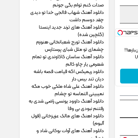
ﺻﺪات ﻛﻨﻢ ﺗﻮام ﺑﮕﻰ ﺟﻮﻧﻢ
دانلود آهنگ شهاب فالجی خدا تو دیدی
چقد دوسم داشت
دانلود آهنگ های ترند جدید اینستا
(گلچین شده)
دانلود آهنگ تورج شعبانخانی هنوزم
چشمای تو مثل شبای پرستارس
ز‌ها!!
دانلود آهنگ ساسان کاکاوندی تو تمام
شعرمی یار چاو کالم
دانلود ریمیکس اگه قیامت قصه باشه
دیان تند بیس دار
دانلود آهنگ علی شاه ملکی خوب مگه
نمیبینی التماسه تو چشام
دانلود آهنگ داوود یونسی راﺿﻰ ﺷﺪی ﺑﻪ
رﻓﺘﻨﻢ ﻧﺒﻮدی ﺑﻰ وﻓﺎ
دانلود اهنگ های مالک عزیزخانی (فول
آلبوم)
دانلود آهنگ های آوات بوکانی شاد و