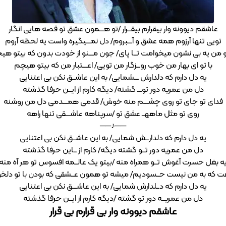
عاشقم دیوونه وار بیقرارم بیقــرار /تو هـــمون عشق تو قصه هایی انگار
تویی تنها آرزوم همه عشق و آـــبروم/ دل نمـــیگیره واست یه لحظه آروم
و من یه بی نشون میخوامت تــا پای/ جون مـــنو از خودت بدون که بیتو هی
با تو ای بهار من خوب روــزگار من تویی/ اعـــتبار من که بیتو هیچم
یه دل دارم که دلدارش ـــشمایی/ به این عاشــق نکن بی اعتنایی
دل من عمریه دور توـــ گشته/ دیگه کارم از ایــن حرفا گذشته
فدای تو جای تو روی چشـــم منه خوش/ قدمی همـــدمی دل من روشنه
روی تو مثل ماههــ عشق تو /سرپناهه عاشـــقی تنها راهه
──♪──
یه دل دارم که دلدارــش شمایی/ به این عاشــق نکن بی اعتنایی
دل من عمریه دور تــو گشته دیگه/ کارم از ــاین حرفا گذشته
ه بغل حسرت آغوش تــو همراه منه /بیتو یک عالــمه افسوس تو هر آه منه
ت که به من نیست حــسودیم/ میشه تو همون عــشقی که بودن با تو دلخو
یه دل دارم که دــلدارش شمایی/ به این عاشـــق نکن بی اعتنایی
دل من عمریــه دور تو گشته /دیگه کارم از ایــن حرفا گذشته
عاشقم دیوونه وار بی قرارم بی قرار