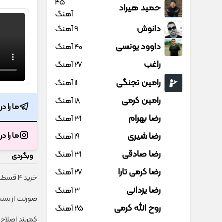
45
حمید هیراد
آهنگ
دانوش
9 آهنگ
داوود یونسی
40 آهنگ
راغب
27 آهنگ
رامین تجنگی
11 آهنگ
رامین کرمی
18 آهنگ
ما را د
رضا بهرام
31 آهنگ
رضا شیری
ما را د
19 آهنگ
رضا صادقی
31 آهنگ
وبگردی
رضا کرمی تارا
27 آهنگ
خرید 4 قسطه اینترنت پیشگامان ☎️ بدون نیاز به تلفن
رضا یزدانی
3 آهنگ
صورتت از سنت
روح الله کرمی
25 آهنگ
کمربند اصلاح‌