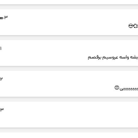
3 هفته پیش
💞😍
1 ماه پیش
 بشه واسه عروسیم برقصم
2 ماه پیش
ییییییییی😍
3 ماه پیش