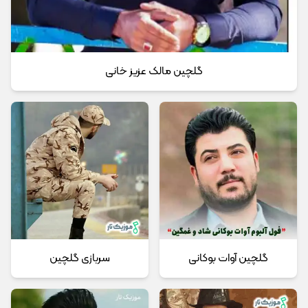
گلچین مالک عزیز خانی
گلچین آوات بوکانی
سربازی گلچین