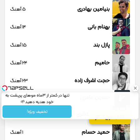
بنیامین بهادری
5 آهنگ
بهنام بانی
14 آهنگ
پازل بند
15 آهنگ
حامیم
24 آهنگ
حجت اشرف زاده
23 آهنگ
تنها در کمتر از 3ماه موهای پرپشت به
حسین عامری
1 آهنگ
خود هدیه دهید🌱
شامپوجلبک40%تخفیف
تخفیف ویژه!
حسین منتظری
12 آهنگ
کانال موزیک تار
حمید حسام
1 آهنگ