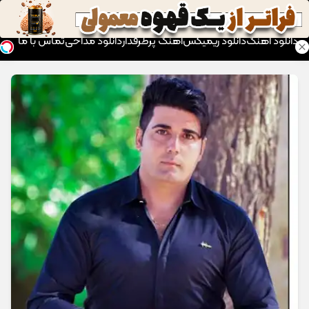
موزیک تار
دانلود آهنگ
دانلود ریمیکس
آهنگ پرطرفدار
دانلود مداحی
تماس با ما