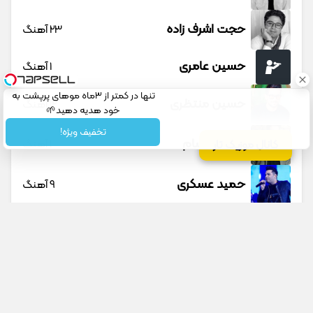
حجت اشرف زاده
23 آهنگ
حسین عامری
1 آهنگ
تنها در کمتر از 3ماه موهای پرپشت به
حسین منتظری
12 آهنگ
خود هدیه دهید🌱
شامپوجلبک40%تخفیف
تخفیف ویژه!
حمید حسام
1 آهنگ
کانال موزیک تار
حمید عسکری
9 آهنگ
حمید هیراد
45 آهنگ
دانوش
9 آهنگ
داوود یونسی
40 آهنگ