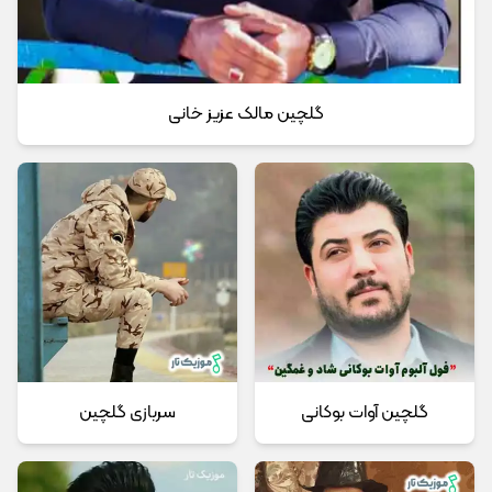
گلچین مالک عزیز خانی
گلچین آوات بوکانی
سربازی گلچین