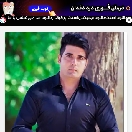
موزیک تار
دانلود آهنگ
دانلود ریمیکس
آهنگ پرطرفدار
دانلود مداحی
تماس با ما